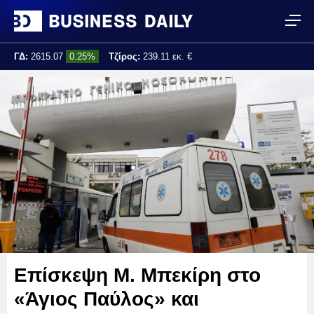
ΓΔ:
2615.07
0.25%
Τζίρος:
239.11 εκ. €
Τελ. ενημέρωση:
17:25:01
Επίσκεψη Μ. Μπεκίρη στο
«Άγιος Παύλος» και