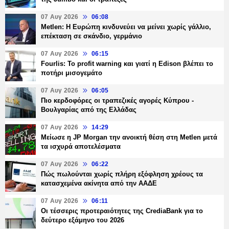
07 Αυγ 2026
06:08
Metlen: Η Ευρώπη κινδυνεύει να μείνει χωρίς γάλλιο,
επέκταση σε σκάνδιο, γερμάνιο
07 Αυγ 2026
06:15
Fourlis: Το profit warning και γιατί η Edison βλέπει το
ποτήρι μισογεμάτο
07 Αυγ 2026
06:05
Πιο κερδοφόρες οι τραπεζικές αγορές Κύπρου -
Βουλγαρίας από της Ελλάδας
07 Αυγ 2026
14:29
Μείωσε η JP Morgan την ανοικτή θέση στη Metlen μετά
τα ισχυρά αποτελέσματα
07 Αυγ 2026
06:22
Πώς πωλούνται χωρίς πλήρη εξόφληση χρέους τα
κατασχεμένα ακίνητα από την ΑΑΔΕ
07 Αυγ 2026
06:11
Οι τέσσερις προτεραιότητες της CrediaBank για το
δεύτερο εξάμηνο του 2026