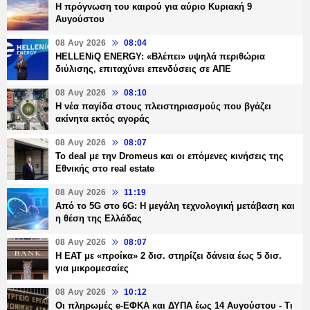
Η πρόγνωση του καιρού για αύριο Κυριακή 9
Αυγούστου
08 Αυγ 2026
08:04
HELLENiQ ENERGY: «Βλέπει» υψηλά περιθώρια
διύλισης, επιταχύνει επενδύσεις σε ΑΠΕ
08 Αυγ 2026
08:10
Η νέα παγίδα στους πλειστηριασμούς που βγάζει
ακίνητα εκτός αγοράς
08 Αυγ 2026
08:07
Το deal με την Dromeus και οι επόμενες κινήσεις της
Εθνικής στο real estate
08 Αυγ 2026
11:19
Από το 5G στο 6G: Η μεγάλη τεχνολογική μετάβαση και
η θέση της Ελλάδας
08 Αυγ 2026
08:07
Η ΕΑΤ με «προίκα» 2 δισ. στηρίζει δάνεια έως 5 δισ.
για μικρομεσαίες
08 Αυγ 2026
10:12
Οι πληρωμές e-ΕΦΚΑ και ΔΥΠΑ έως 14 Αυγούστου - Τι