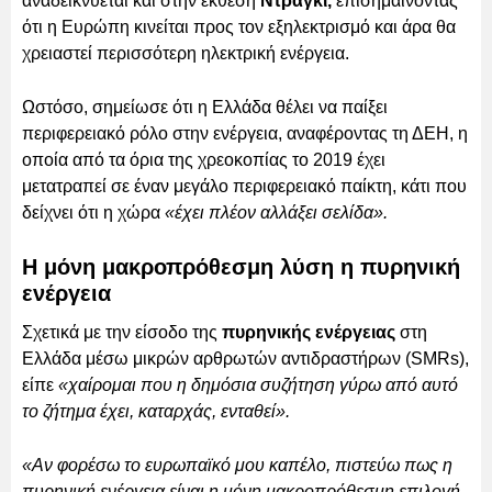
αναδεικνύεται και στην έκθεση
Ντράγκι,
επισημαίνοντας
ότι η Ευρώπη κινείται προς τον εξηλεκτρισμό και άρα θα
χρειαστεί περισσότερη ηλεκτρική ενέργεια.
Ωστόσο, σημείωσε ότι η Ελλάδα θέλει να παίξει
περιφερειακό ρόλο στην ενέργεια, αναφέροντας τη ΔΕΗ, η
οποία από τα όρια της χρεοκοπίας το 2019 έχει
μετατραπεί σε έναν μεγάλο περιφερειακό παίκτη, κάτι που
δείχνει ότι η χώρα
«έχει πλέον αλλάξει σελίδα».
Η μόνη μακροπρόθεσμη λύση η πυρηνική
ενέργεια
Σχετικά με την είσοδο της
πυρηνικής ενέργειας
στη
Ελλάδα μέσω μικρών αρθρωτών αντιδραστήρων (SMRs),
είπε
«χαίρομαι που η δημόσια συζήτηση γύρω από αυτό
το ζήτημα έχει, καταρχάς, ενταθεί».
«Αν φορέσω το ευρωπαϊκό μου καπέλο, πιστεύω πως η
πυρηνική ενέργεια είναι η μόνη μακροπρόθεσμη επιλογή