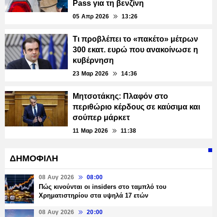
Pass για τη βενζίνη
05 Απρ 2026
13:26
Τι προβλέπει το «πακέτο» μέτρων
300 εκατ. ευρώ που ανακοίνωσε η
κυβέρνηση
23 Μαρ 2026
14:36
Μητσοτάκης: Πλαφόν στο
περιθώριο κέρδους σε καύσιμα και
σούπερ μάρκετ
11 Μαρ 2026
11:38
ΔΗΜΟΦΙΛΗ
08 Αυγ 2026
08:00
Πώς κινούνται οι insiders στο ταμπλό του
Χρηματιστηρίου στα υψηλά 17 ετών
08 Αυγ 2026
20:00