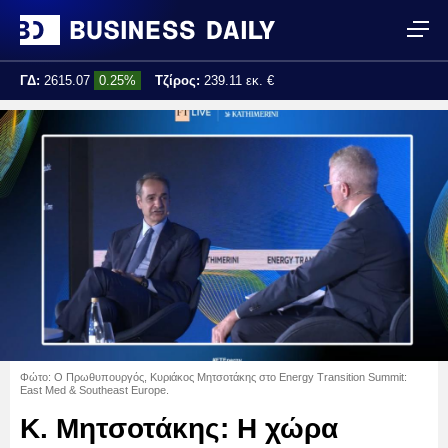
ΓΔ:
2615.07
0.25%
Τζίρος:
239.11 εκ. €
Τελ. ενημέρωση:
17:25:01
Φώτο: Ο Πρωθυπουργός, Κυριάκος Μητσοτάκης στο Energy Transition Summit:
East Med & Southeast Europe.
Κ. Μητσοτάκης: Η χώρα