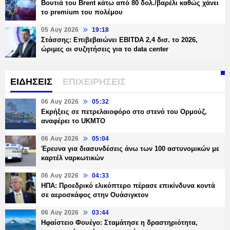
Βουτιά του Brent κάτω από 80 δολ./βαρέλι καθώς χάνει
το premium του πολέμου
05 Αυγ 2026
19:18
Στάσσης: Επιβεβαιώνει EBITDA 2,4 δισ. το 2026,
ώριμες οι συζητήσεις για το data center
ΕΙΔΗΣΕΙΣ
ΕΠΙΧΕΙΡΗΣΕΙΣ
06 Αυγ 2026
05:32
Εκρήξεις σε πετρελαιοφόρο στο στενό του Ορμούζ,
αναφέρει το UKMTO
06 Αυγ 2026
05:04
Έρευνα για διασυνδέσεις άνω των 100 αστυνομικών με
καρτέλ ναρκωτικών
06 Αυγ 2026
04:33
ΗΠΑ: Προεδρικό ελικόπτερο πέρασε επικίνδυνα κοντά
σε αεροσκάφος στην Ουάσιγκτον
06 Αυγ 2026
03:44
Ηφαίστειο Φουέγο: Σταμάτησε η δραστηριότητα,