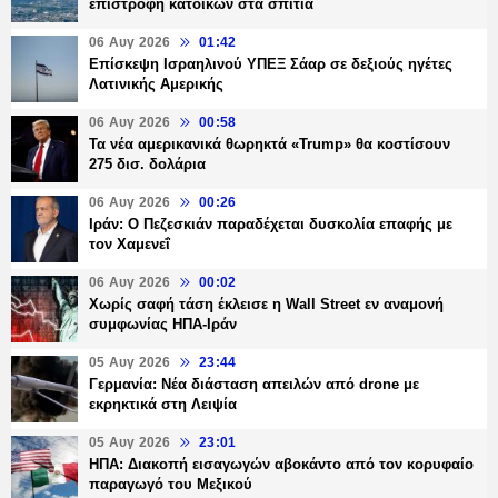
επιστροφή κατοίκων στα σπίτια
06 Αυγ 2026
01:42
Επίσκεψη Ισραηλινού ΥΠΕΞ Σάαρ σε δεξιούς ηγέτες
Λατινικής Αμερικής
06 Αυγ 2026
00:58
Τα νέα αμερικανικά θωρηκτά «Trump» θα κοστίσουν
275 δισ. δολάρια
06 Αυγ 2026
00:26
Ιράν: Ο Πεζεσκιάν παραδέχεται δυσκολία επαφής με
τον Χαμενεΐ
06 Αυγ 2026
00:02
Χωρίς σαφή τάση έκλεισε η Wall Street εν αναμονή
συμφωνίας ΗΠΑ-Ιράν
05 Αυγ 2026
23:44
Γερμανία: Νέα διάσταση απειλών από drone με
εκρηκτικά στη Λειψία
05 Αυγ 2026
23:01
ΗΠΑ: Διακοπή εισαγωγών αβοκάντο από τον κορυφαίο
παραγωγό του Μεξικού