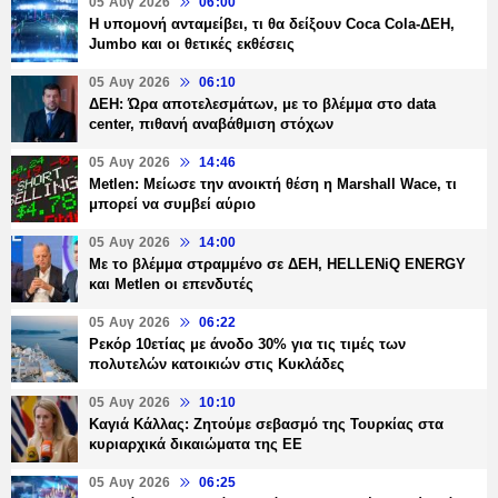
05 Αυγ 2026
06:00
Η υπομονή ανταμείβει, τι θα δείξουν Coca Cola-ΔΕΗ,
Jumbo και οι θετικές εκθέσεις
05 Αυγ 2026
06:10
ΔΕΗ: Ώρα αποτελεσμάτων, με το βλέμμα στο data
center, πιθανή αναβάθμιση στόχων
05 Αυγ 2026
14:46
Metlen: Μείωσε την ανοικτή θέση η Marshall Wace, τι
μπορεί να συμβεί αύριο
05 Αυγ 2026
14:00
Με το βλέμμα στραμμένο σε ΔΕΗ, HELLENiQ ENERGY
και Metlen οι επενδυτές
05 Αυγ 2026
06:22
Ρεκόρ 10ετίας με άνοδο 30% για τις τιμές των
πολυτελών κατοικιών στις Κυκλάδες
05 Αυγ 2026
10:10
Καγιά Κάλλας: Ζητούμε σεβασμό της Τουρκίας στα
κυριαρχικά δικαιώματα της ΕΕ
05 Αυγ 2026
06:25