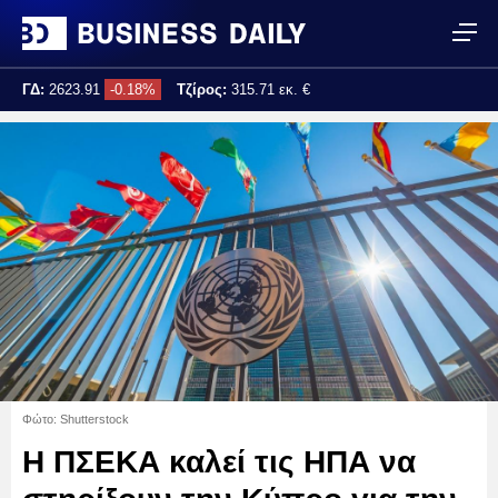
ΓΔ:
2623.91
-0.18%
Τζίρος:
315.71 εκ. €
Τελ. ενημέρωση:
17:25:04
Φώτο: Shutterstock
Η ΠΣΕΚΑ καλεί τις ΗΠΑ να