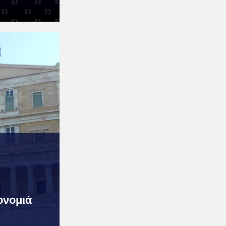
ονομιά