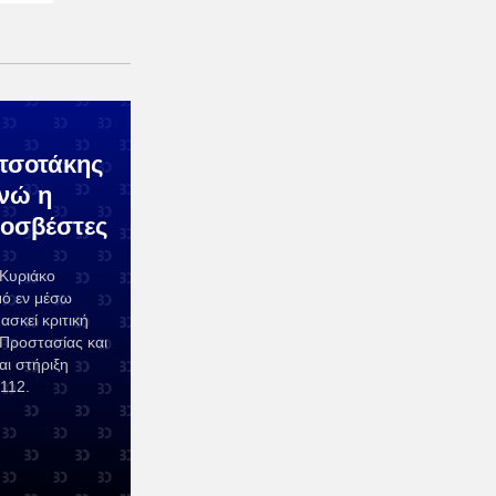
τσοτάκης
ενώ η
οσβέστες
 Κυριάκο
ό εν μέσω
σκεί κριτική
 Προστασίας και
αι στήριξη
112.