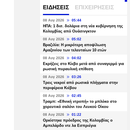
ΕΙΔΗΣΕΙΣ
ΕΠΙΧΕΙΡΗΣΕΙΣ
08 Αυγ 2026
05:44
ΗΠΑ: 1 δισ. δολάρια στη νέα κυβέρνηση της
Κολομβίας από Ουάσινγκτον
08 Αυγ 2026
05:02
Βραζιλία: Η μικρότερη αποψίλωση
Αμαζονίου των τελευταίων 10 ετών
08 Αυγ 2026
04:02
Εκρήξεις στο Κίεβο μετά από συναγερμό για
ρωσική πυραυλική επίθεση
08 Αυγ 2026
03:26
Τρεις νεκροί από ρωσικά πλήγματα στην
περιφέρεια Κιέβου
08 Αυγ 2026
02:45
Τραμπ: «Εθνική ντροπή» το μπλόκο στο
χορευτικό σαλόνι του Λευκού Οίκου
08 Αυγ 2026
01:22
Ορκίστηκε πρόεδρος της Κολομβίας ο
Αμπελάρδο ντε λα Εσπριέγια