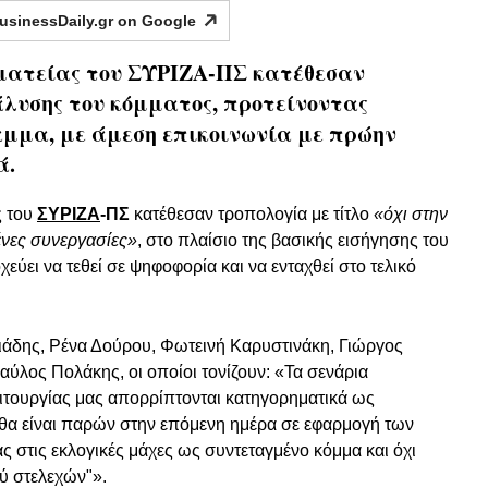
usinessDaily.gr on
Google
μματείας του ΣΥΡΙΖΑ-ΠΣ κατέθεσαν
λυσης του κόμματος, προτείνοντας
αμμα, με άμεση επικοινωνία με πρώην
ά.
ς του
ΣΥΡΙΖΑ
-ΠΣ
κατέθεσαν τροπολογία με τίτλο
«όχι στην
ένες συνεργασίες»
, στο πλαίσιο της βασικής εισήγησης του
ύει να τεθεί σε ψηφοφορία και να ενταχθεί στο τελικό
ιάδης, Ρένα Δούρου, Φωτεινή Καρυστινάκη, Γιώργος
λος Πολάκης, οι οποίοι τονίζουν: «Τα σενάρια
ιτουργίας μας απορρίπτονται κατηγορηματικά ως
 θα είναι παρών στην επόμενη ημέρα σε εφαρμογή των
στις εκλογικές μάχες ως συντεταγμένο κόμμα και όχι
ύ στελεχών"».