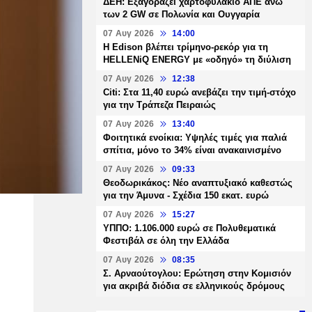
ΔΕΗ: Εξαγοράζει χαρτοφυλάκιο ΑΠΕ άνω
των 2 GW σε Πολωνία και Ουγγαρία
07 Αυγ 2026
14:00
Η Edison βλέπει τρίμηνο-ρεκόρ για τη
HELLENiQ ENERGY με «οδηγό» τη διύλιση
07 Αυγ 2026
12:38
Citi: Στα 11,40 ευρώ ανεβάζει την τιμή-στόχο
για την Τράπεζα Πειραιώς
07 Αυγ 2026
13:40
Φοιτητικά ενοίκια: Υψηλές τιμές για παλιά
σπίτια, μόνο το 34% είναι ανακαινισμένο
07 Αυγ 2026
09:33
Θεοδωρικάκος: Νέο αναπτυξιακό καθεστώς
για την Άμυνα - Σχέδια 150 εκατ. ευρώ
07 Αυγ 2026
15:27
ΥΠΠΟ: 1.106.000 ευρώ σε Πολυθεματικά
Φεστιβάλ σε όλη την Ελλάδα
07 Αυγ 2026
08:35
Σ. Αρναούτογλου: Ερώτηση στην Κομισιόν
για ακριβά διόδια σε ελληνικούς δρόμους