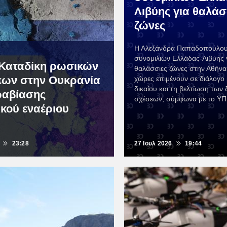
Λιβύης για θαλάσ
ζώνες
Η Αλεξάνδρα Παπαδοπούλου
συνομιλιών Ελλάδας-Λιβύης γ
Καταδίκη ρωσικών
θαλάσσιες ζώνες στην Αθήνα.
εων στην Ουκρανία
χώρες επιμένουν σε διάλογο 
δικαίου και τη βελτίωση των
ραβίασης
σχέσεων, σύμφωνα με το ΥΠ
κού εναέριου
23:28
27 Ιουλ 2026
19:44