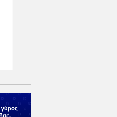
ς γύρος
δας-