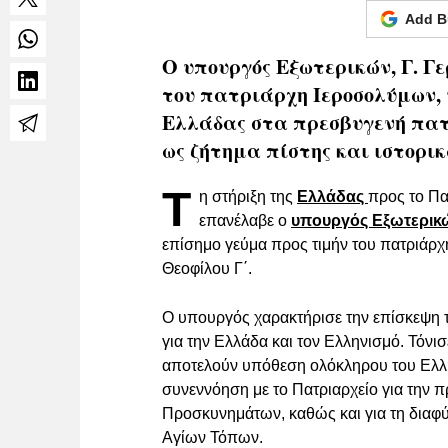
Add B
Ο υπουργός Εξωτερικών, Γ. Γ
του πατριάρχη Ιεροσολύμων, 
Ελλάδας στα πρεσβυγενή πατ
ως ζήτημα πίστης και ιστορικ
Τ
η στήριξη της
Ελλάδας
προς το Πα
επανέλαβε ο
υπουργός Εξωτερικ
επίσημο γεύμα προς τιμήν του πατριάρ
Θεοφίλου Γ΄.
Ο υπουργός χαρακτήρισε την επίσκεψη τ
για την Ελλάδα και τον Ελληνισμό. Τόνι
αποτελούν υπόθεση ολόκληρου του Ελλη
συνεννόηση με το Πατριαρχείο για την 
Προσκυνημάτων, καθώς και για τη διαφύ
Αγίων Τόπων.