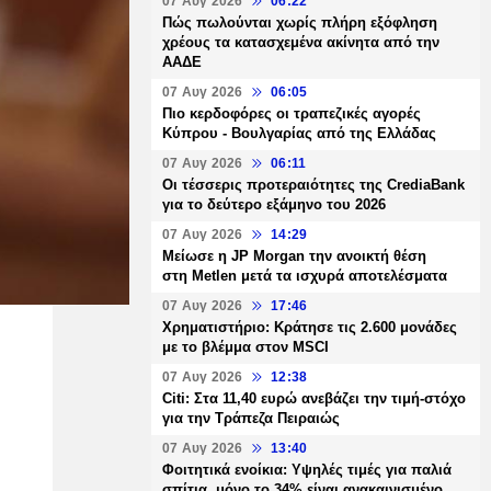
07 Αυγ 2026
06:22
Πώς πωλούνται χωρίς πλήρη εξόφληση
χρέους τα κατασχεμένα ακίνητα από την
ΑΑΔΕ
07 Αυγ 2026
06:05
Πιο κερδοφόρες οι τραπεζικές αγορές
Κύπρου - Βουλγαρίας από της Ελλάδας
07 Αυγ 2026
06:11
Οι τέσσερις προτεραιότητες της CrediaBank
για το δεύτερο εξάμηνο του 2026
07 Αυγ 2026
14:29
Μείωσε η JP Morgan την ανοικτή θέση
στη Metlen μετά τα ισχυρά αποτελέσματα
07 Αυγ 2026
17:46
Χρηματιστήριο: Κράτησε τις 2.600 μονάδες
με το βλέμμα στον MSCI
07 Αυγ 2026
12:38
Citi: Στα 11,40 ευρώ ανεβάζει την τιμή-στόχο
για την Τράπεζα Πειραιώς
07 Αυγ 2026
13:40
Φοιτητικά ενοίκια: Υψηλές τιμές για παλιά
σπίτια, μόνο το 34% είναι ανακαινισμένο