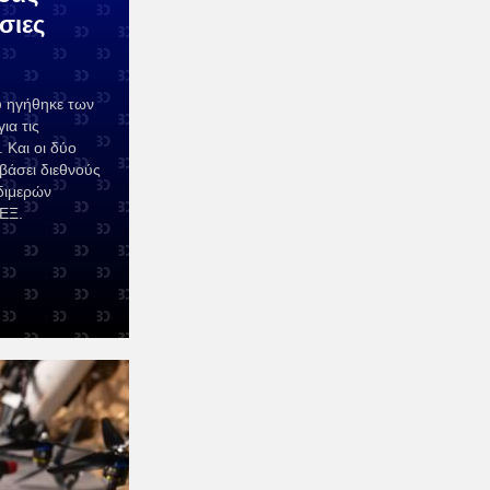
σιες
 ηγήθηκε των
ια τις
 Και οι δύο
βάσει διεθνούς
 διμερών
ΕΞ.