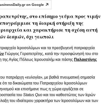
usinessDaily.gr on
Google
εραπετρίτης, στο επίσημο γεύμα προς τιμήν
υπογράμμισε τη διαρκή στήριξη της
ριαρχεία και χαρακτήρισε τη σχέση αυτή
ών δεσμών, όχι γεωπολι
τριαρχείο Ιεροσολύμων και τα πρεσβυγενή πατριαρχεία
ών
Γιώργος Γεραπετρίτης, κατά την προσφώνησή του στο
χη της Αγίας Πόλεως Ιερουσαλήμ και πάσης
Παλαιστίνης
ου πατριάρχη «ευλογία», με βαθιά πνευματική σημασία
σε ότι τα δικαιώματα του Πατριαρχείου Ιεροσολύμων
νισμού και επισήμανε πως η χώρα εργάζεται σε
προστασία του
Status Quo
και του καθεστώτος των Ιερών
λαξη του ιδιαίτερου χαρακτήρα των Ιεροσολύμων και των