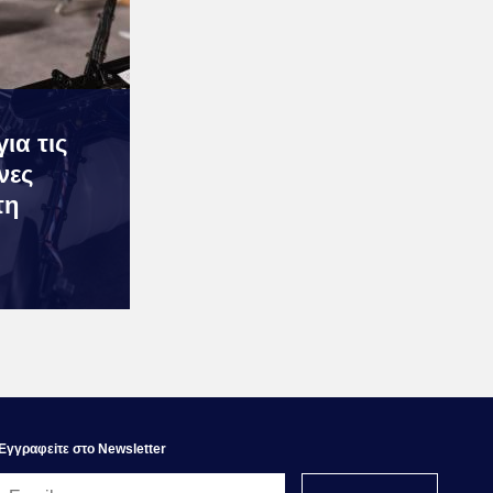
ια τις
νες
τη
Εγγραφεiτε στο Newsletter