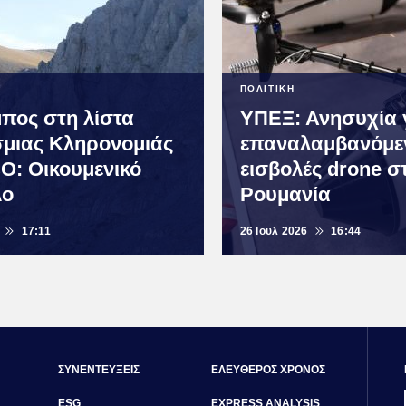
ΠΟΛΙΤΙΚΗ
πος στη λίστα
ΥΠΕΞ: Ανησυχία γ
μιας Κληρονομιάς
επαναλαμβανόμε
: Οικουμενικό
εισβολές drone σ
λο
Ρουμανία
17:11
26 Ιουλ 2026
16:44
ΣΥΝΕΝΤΕΥΞΕΙΣ
ΕΛΕΥΘΕΡΟΣ ΧΡΟΝΟΣ
ESG
EXPRESS ANALYSIS