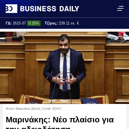
ΓΔ:
2615.07
0.25%
Τζίρος:
239.11 εκ. €
Τελ. ενημέρωση:
17:25:01
Φώτο: Μαρινάκης Βουλή. Credit: SOOC
Μαρινάκης: Νέο πλαίσιο για