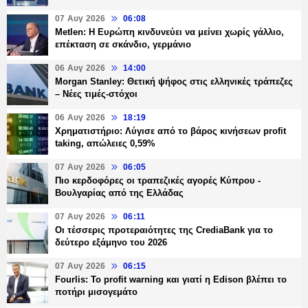
07 Αυγ 2026
06:08
Metlen: Η Ευρώπη κινδυνεύει να μείνει χωρίς γάλλιο,
επέκταση σε σκάνδιο, γερμάνιο
06 Αυγ 2026
14:00
Morgan Stanley: Θετική ψήφος στις ελληνικές τράπεζες
– Νέες τιμές-στόχοι
06 Αυγ 2026
18:19
Χρηματιστήριο: Λύγισε από το βάρος κινήσεων profit
taking, απώλειες 0,59%
07 Αυγ 2026
06:05
Πιο κερδοφόρες οι τραπεζικές αγορές Κύπρου -
Βουλγαρίας από της Ελλάδας
07 Αυγ 2026
06:11
Οι τέσσερις προτεραιότητες της CrediaBank για το
δεύτερο εξάμηνο του 2026
07 Αυγ 2026
06:15
Fourlis: Το profit warning και γιατί η Edison βλέπει το
ποτήρι μισογεμάτο