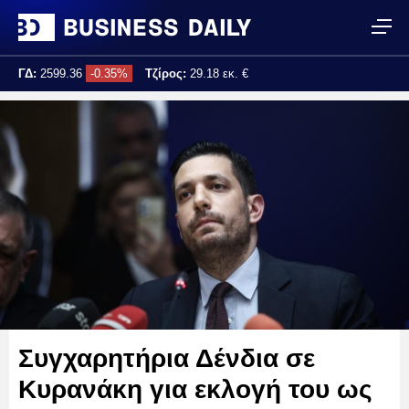
ΓΔ:
2599.36
-0.35%
Τζίρος:
29.18 εκ. €
Τελ. ενημέρωση:
11:28:35
Συγχαρητήρια Δένδια σε
Κυρανάκη για εκλογή του ως