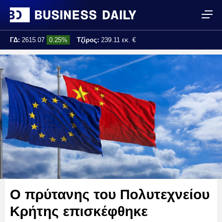
ΓΔ:
2615.07
0.25%
Τζίρος:
239.11 εκ. €
Τελ. ενημέρωση:
17:25:01
Ο πρύτανης του Πολυτεχνείου
Κρήτης επισκέφθηκε