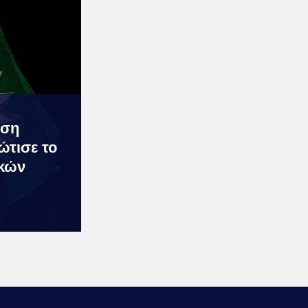
εση
τισε το
κών