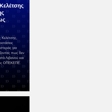
Κελέτσης
ης
ως
ς Κελέτσης,
ροτάσεις
στεράς για
ίζοντας πως δεν
τά Λιβανού και
εις ΟΠΕΚΕΠΕ.