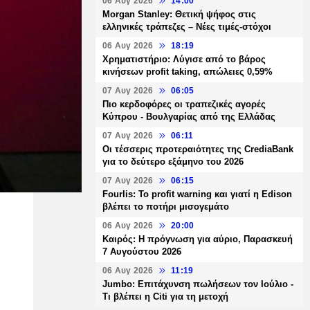
06 Αυγ 2026
14:00
Morgan Stanley: Θετική ψήφος στις
ελληνικές τράπεζες – Νέες τιμές-στόχοι
06 Αυγ 2026
18:19
Χρηματιστήριο: Λύγισε από το βάρος
κινήσεων profit taking, απώλειες 0,59%
07 Αυγ 2026
06:05
Πιο κερδοφόρες οι τραπεζικές αγορές
Κύπρου - Βουλγαρίας από της Ελλάδας
07 Αυγ 2026
06:11
Οι τέσσερις προτεραιότητες της CrediaBank
για το δεύτερο εξάμηνο του 2026
07 Αυγ 2026
06:15
Fourlis: Το profit warning και γιατί η Edison
βλέπει το ποτήρι μισογεμάτο
06 Αυγ 2026
20:00
Καιρός: Η πρόγνωση για αύριο, Παρασκευή
7 Αυγούστου 2026
06 Αυγ 2026
11:19
Jumbo: Επιτάχυνση πωλήσεων τον Ιούλιο -
Τι βλέπει η Citi για τη μετοχή