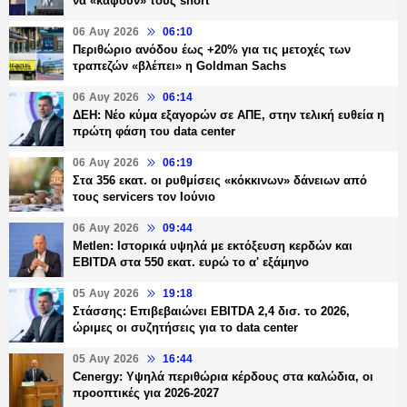
να «κάψουν» τους short
06 Αυγ 2026
06:10
Περιθώριο ανόδου έως +20% για τις μετοχές των
τραπεζών «βλέπει» η Goldman Sachs
06 Αυγ 2026
06:14
ΔΕΗ: Νέο κύμα εξαγορών σε ΑΠΕ, στην τελική ευθεία η
πρώτη φάση του data center
06 Αυγ 2026
06:19
Στα 356 εκατ. οι ρυθμίσεις «κόκκινων» δάνειων από
τους servicers τον Ιούνιο
06 Αυγ 2026
09:44
Metlen: Ιστορικά υψηλά με εκτόξευση κερδών και
EBITDA στα 550 εκατ. ευρώ το α' εξάμηνο
05 Αυγ 2026
19:18
Στάσσης: Επιβεβαιώνει EBITDA 2,4 δισ. το 2026,
ώριμες οι συζητήσεις για το data center
05 Αυγ 2026
16:44
Cenergy: Υψηλά περιθώρια κέρδους στα καλώδια, οι
προοπτικές για 2026-2027