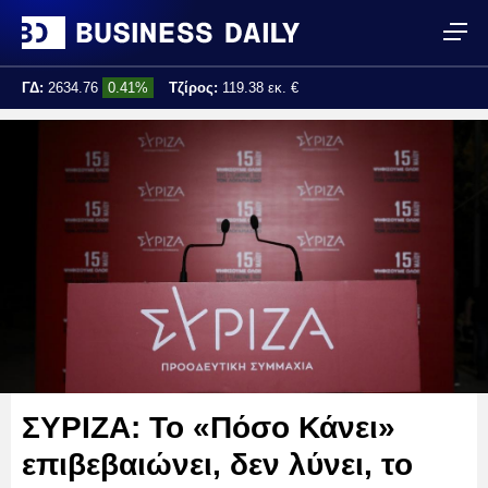
ΓΔ:
2634.76
0.41%
Τζίρος:
119.38 εκ. €
Τελ. ενημέρωση:
13:23:36
ΣΥΡΙΖΑ: Το «Πόσο Κάνει»
επιβεβαιώνει, δεν λύνει, το