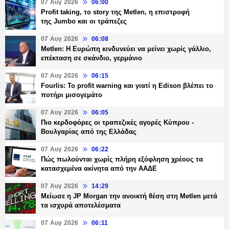
07 Αυγ 2026
06:00
Profit taking, το story της Metlen, η επιστροφή
της Jumbo και οι τράπεζες
07 Αυγ 2026
06:08
Metlen: Η Ευρώπη κινδυνεύει να μείνει χωρίς γάλλιο,
επέκταση σε σκάνδιο, γερμάνιο
07 Αυγ 2026
06:15
Fourlis: Το profit warning και γιατί η Edison βλέπει το
ποτήρι μισογεμάτο
07 Αυγ 2026
06:05
Πιο κερδοφόρες οι τραπεζικές αγορές Κύπρου -
Βουλγαρίας από της Ελλάδας
07 Αυγ 2026
06:22
Πώς πωλούνται χωρίς πλήρη εξόφληση χρέους τα
κατασχεμένα ακίνητα από την ΑΑΔΕ
07 Αυγ 2026
14:29
Μείωσε η JP Morgan την ανοικτή θέση στη Metlen μετά
τα ισχυρά αποτελέσματα
07 Αυγ 2026
06:11