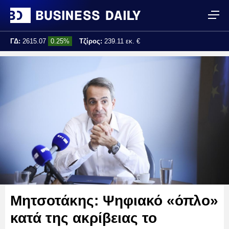
ΓΔ:
2615.07
0.25%
Τζίρος:
239.11 εκ. €
Τελ. ενημέρωση:
17:25:01
Μητσοτάκης: Ψηφιακό «όπλο»
κατά της ακρίβειας το