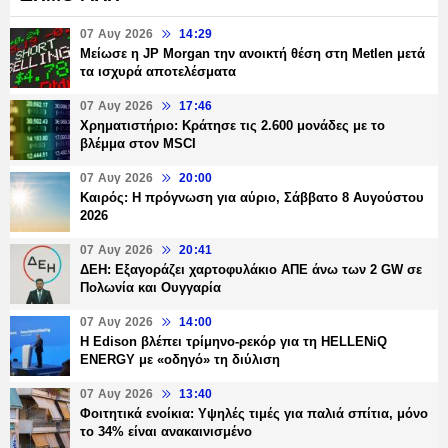
07 Αυγ 2026
14:29
Μείωσε η JP Morgan την ανοικτή θέση στη Metlen μετά
τα ισχυρά αποτελέσματα
07 Αυγ 2026
17:46
Χρηματιστήριο: Κράτησε τις 2.600 μονάδες με το
βλέμμα στον MSCI
07 Αυγ 2026
20:00
Καιρός: Η πρόγνωση για αύριο, Σάββατο 8 Αυγούστου
2026
07 Αυγ 2026
20:41
ΔΕΗ: Εξαγοράζει χαρτοφυλάκιο ΑΠΕ άνω των 2 GW σε
Πολωνία και Ουγγαρία
07 Αυγ 2026
14:00
Η Edison βλέπει τρίμηνο-ρεκόρ για τη HELLENiQ
ENERGY με «οδηγό» τη διύλιση
07 Αυγ 2026
13:40
Φοιτητικά ενοίκια: Υψηλές τιμές για παλιά σπίτια, μόνο
το 34% είναι ανακαινισμένο