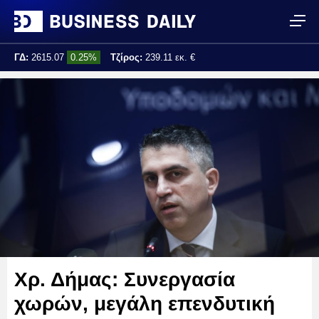
ΓΔ:
2615.07
0.25%
Τζίρος:
239.11 εκ. €
Τελ. ενημέρωση:
17:25:01
Χρ. Δήμας: Συνεργασία
χωρών, μεγάλη επενδυτική