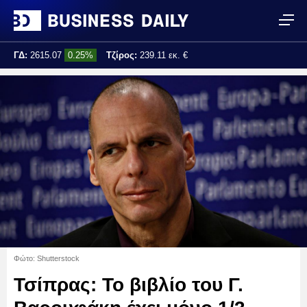
ΓΔ:
2615.07
0.25%
Τζίρος:
239.11 εκ. €
Τελ. ενημέρωση:
17:25:01
Φώτο: Shutterstock
Τσίπρας: Το βιβλίο του Γ.