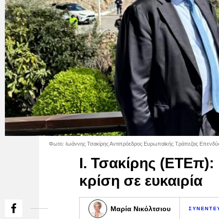
Φωτο: Ιωάννης Τσακίρης Αντιπρόεδρος Ευρωπαϊκής Τράπεζας Επενδύσ
Ι. Τσακίρης (ΕΤΕπ)
κρίση σε ευκαιρία
Μαρία Νικόλτσιου
ΣΥΝΕΝΤΕ