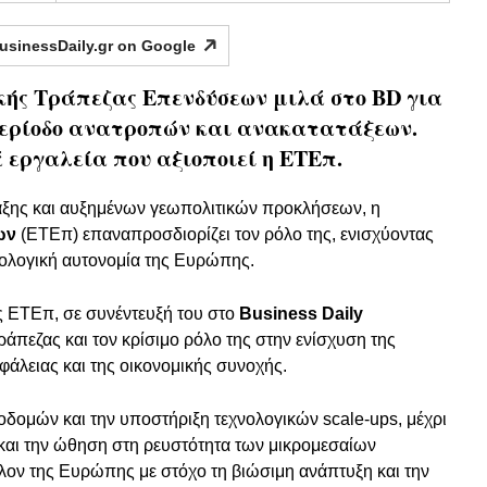
usinessDaily.gr on
Google
κής Τράπεζας Επενδύσεων μιλά στο BD για
 περίοδο ανατροπών και ανακατατάξεων.
 εργαλεία που αξιοποιεί η ΕΤΕπ.
αξης και αυξημένων γεωπολιτικών προκλήσεων, η
ων
(ΕΤΕπ) επαναπροσδιορίζει τον ρόλο της, ενισχύοντας
χνολογική αυτονομία της Ευρώπης.
ς ΕΤΕπ, σε συνέντευξή του στο
Business Daily
ράπεζας και τον κρίσιμο ρόλο της στην ενίσχυση της
φάλειας και της οικονομικής συνοχής.
δομών και την υποστήριξη τεχνολογικών scale-ups, μέχρι
αι την ώθηση στη ρευστότητα των μικρομεσαίων
λον της Ευρώπης με στόχο τη βιώσιμη ανάπτυξη και την