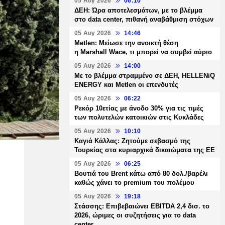
05 Αυγ 2026
06:10
ΔΕΗ: Ώρα αποτελεσμάτων, με το βλέμμα
στο data center, πιθανή αναβάθμιση στόχων
05 Αυγ 2026
14:46
Metlen: Μείωσε την ανοικτή θέση
η Marshall Wace, τι μπορεί να συμβεί αύριο
05 Αυγ 2026
14:00
Με το βλέμμα στραμμένο σε ΔΕΗ, HELLENiQ
ENERGY και Metlen οι επενδυτές
05 Αυγ 2026
06:22
Ρεκόρ 10ετίας με άνοδο 30% για τις τιμές
των πολυτελών κατοικιών στις Κυκλάδες
05 Αυγ 2026
10:10
Καγιά Κάλλας: Ζητούμε σεβασμό της
Τουρκίας στα κυριαρχικά δικαιώματα της ΕΕ
05 Αυγ 2026
06:25
Βουτιά του Brent κάτω από 80 δολ./βαρέλι
καθώς χάνει το premium του πολέμου
05 Αυγ 2026
19:18
Στάσσης: Επιβεβαιώνει EBITDA 2,4 δισ. το
2026, ώριμες οι συζητήσεις για το data
center