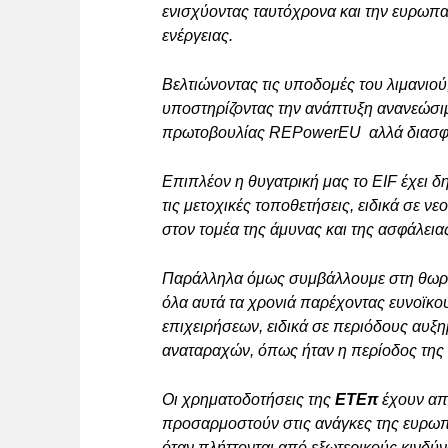
ενισχύοντας ταυτόχρονα και την ευρωπ
ενέργειας.
Βελτιώνοντας τις υποδομές του λιμανιού
υποστηρίζοντας την ανάπτυξη ανανεώσι
πρωτοβουλίας REPowerEU αλλά διασφαλί
Επιπλέον η θυγατρική μας το EIF έχει δ
τις μετοχικές τοποθετήσεις, ειδικά σε ν
στον τομέα της άμυνας και της ασφάλεια
Παράλληλα όμως συμβάλλουμε στη θωράκ
όλα αυτά τα χρονιά παρέχοντας ευνοϊκο
επιχειρήσεων, ειδικά σε περιόδους αυξ
αναταραχών, όπως ήταν η περίοδος της 
Οι χρηματοδοτήσεις της
ΕΤΕπ
έχουν απο
προσαρμοστούν στις ανάγκες της ευρωπα
όταν πλήττονται από εξωτερικούς κινδύν