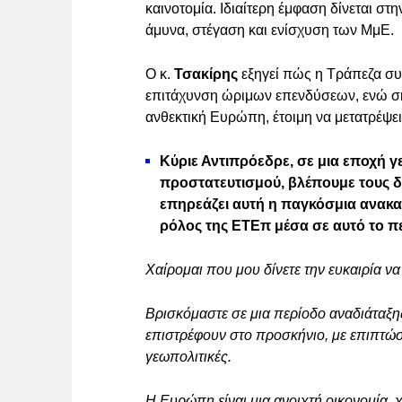
καινοτομία. Ιδιαίτερη έμφαση δίνεται σ
άμυνα, στέγαση και ενίσχυση των ΜμΕ.
Ο κ.
Τσακίρης
εξηγεί πώς η Τράπεζα συ
επιτάχυνση ώριμων επενδύσεων, ενώ σκι
ανθεκτική Ευρώπη, έτοιμη να μετατρέψει 
Κύριε Αντιπρόεδρε, σε μια εποχή γ
προστατευτισμού, βλέπουμε τους 
επηρεάζει αυτή η παγκόσμια ανακατ
ρόλος της ΕΤΕπ μέσα σε αυτό το π
Χαίρομαι που μου δίνετε την ευκαιρία να
Βρισκόμαστε σε μια περίοδο αναδιάταξη
επιστρέφουν στο προσκήνιο, με επιπτώσε
γεωπολιτικές.
Η Ευρώπη είναι μια ανοιχτή οικονομία, 