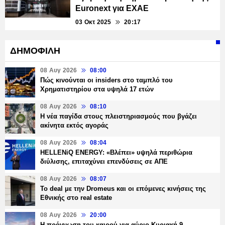
Euronext για EXAE
03 Οκτ 2025
20:17
ΔΗΜΟΦΙΛΗ
08 Αυγ 2026
08:00
Πώς κινούνται οι insiders στο ταμπλό του
Χρηματιστηρίου στα υψηλά 17 ετών
08 Αυγ 2026
08:10
Η νέα παγίδα στους πλειστηριασμούς που βγάζει
ακίνητα εκτός αγοράς
08 Αυγ 2026
08:04
HELLENiQ ENERGY: «Βλέπει» υψηλά περιθώρια
διύλισης, επιταχύνει επενδύσεις σε ΑΠΕ
08 Αυγ 2026
08:07
Το deal με την Dromeus και οι επόμενες κινήσεις της
Εθνικής στο real estate
08 Αυγ 2026
20:00
Η πρόγνωση του καιρού για αύριο Κυριακή 9