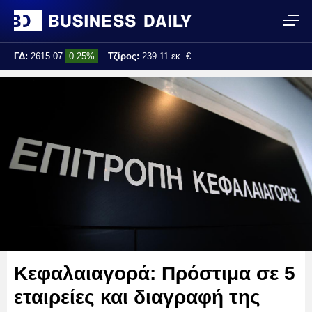
ΓΔ:
2615.07
0.25%
Τζίρος:
239.11 εκ. €
Τελ. ενημέρωση:
17:25:01
Κεφαλαιαγορά: Πρόστιμα σε 5
εταιρείες και διαγραφή της