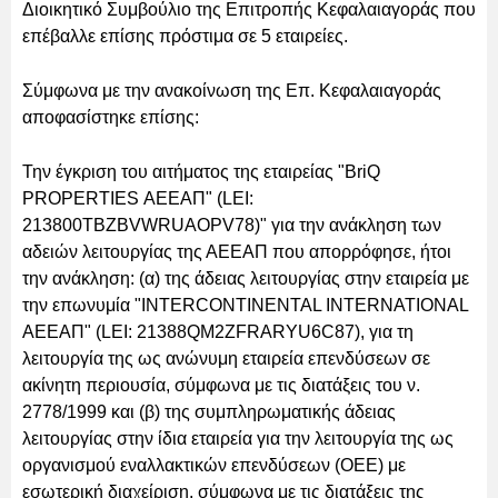
Διοικητικό Συμβούλιο της Επιτροπής Κεφαλαιαγοράς που
επέβαλλε επίσης πρόστιμα σε 5 εταιρείες.
Σύμφωνα με την ανακοίνωση της Επ. Κεφαλαιαγοράς
αποφασίστηκε επίσης:
Την έγκριση του αιτήματος της εταιρείας "BriQ
PROPERTIES ΑΕΕΑΠ" (LEI:
213800TBZBVWRUAOPV78)" για την ανάκληση των
αδειών λειτουργίας της ΑΕΕΑΠ που απορρόφησε, ήτοι
την ανάκληση: (α) της άδειας λειτουργίας στην εταιρεία με
την επωνυμία "INTERCONTINENTAL INTERNATIONAL
ΑΕΕΑΠ" (LEI: 21388QM2ZFRARYU6C87), για τη
λειτουργία της ως ανώνυμη εταιρεία επενδύσεων σε
ακίνητη περιουσία, σύμφωνα με τις διατάξεις του ν.
2778/1999 και (β) της συμπληρωματικής άδειας
λειτουργίας στην ίδια εταιρεία για την λειτουργία της ως
οργανισμού εναλλακτικών επενδύσεων (ΟΕΕ) με
εσωτερική διαχείριση, σύμφωνα με τις διατάξεις της