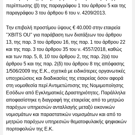
περίπτωσης (β) της παραγράφου 1 του άρθρου 5 και της
παραγράφου 3 του άρθρου 6 του ν. 4209/2013.
Την επιβολή προστίμου ύψους € 40.000 στην εταιρεία
"XBITS OU" για παράβαση των διατάξεων του άρθρου
13, της παρ. 3 του άρθρου 16, της παρ. 1 του άρθρου 22
και της παρ. 3 του άρθρου 35 του ν. 4557/2018, καθώς
και των παρ. 5, 8, 10 του άρθρου 2, της παρ. 2(α) του
άρθρου 5 και της παρ. 2(δ) του άρθρου 8 της απόφασης
1/506/2009 της Ε.Κ., σχετικά με ειδικότερες οργανωτικές
υποχρεώσεις και διαδικασίες της εταιρείας όσον αφορά
στη νομοθεσία περί Αντιμετώπισης της Νομιμοποίησης
Εσόδων από Εγκληματικές Δραστηριότητες. Παράλληλα
αποφασίστηκε η διαγραφή της εταιρείας από το μητρώο
παρόχων υπηρεσιών ανταλλαγής μεταξύ εικονικών
νομισμάτων και παραστατικών νομισμάτων και από το
μητρώο παρόχων υπηρεσιών θεματοφυλακής ψηφιακών
πορτοφολιών της Ε.Κ.