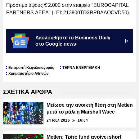
Πρόστιμο ύψους € 2.000 στην εταιρεία "EUROCAPITAL
PARTNERS ΑΕΕΔ" (LEI: 213800TD2RPBAAOCVD50).
Ακολουθήστε το Business Daily
στο Google news
Επιτροπή Κεφαλαιαγοράς
ΤΕΡΝΑ ΕΝΕΡΓΕΙΑΚΗ
Χρηματιστήριο Αθηνών
ΣΧΕΤΙΚΑ ΑΡΘΡΑ
Μείωσε την ανοικτή θέση στη Metlen
μετά το ράλι η Marshall Wace
24 Ιουλ 2026
16:04
Metlen: Τρίτο fund ανοίγει short