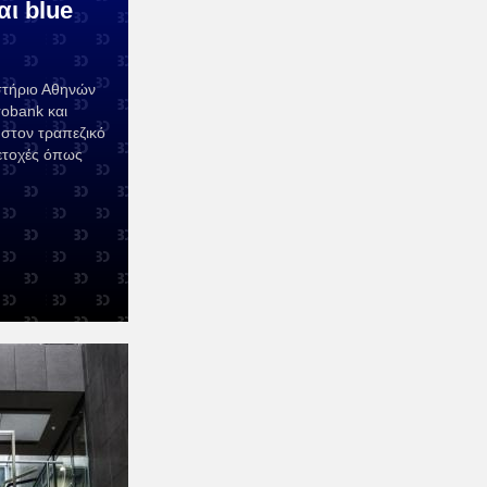
αι blue
στήριο Αθηνών
obank και
στον τραπεζικό
μετοχές όπως