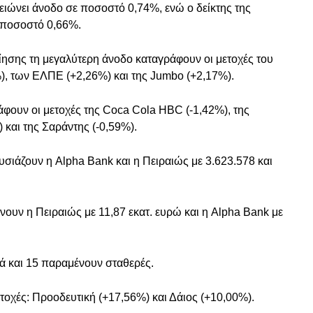
ιώνει άνοδο σε ποσοστό 0,74%, ενώ ο δείκτης της
ε ποσοστό 0,66%.
ίησης τη μεγαλύτερη άνοδο καταγράφουν οι μετοχές του
), των ΕΛΠΕ (+2,26%) και της Jumbo (+2,17%).
φουν οι μετοχές της Coca Cola HBC (-1,42%), της
 και της Σαράντης (-0,59%).
ιάζουν η Alpha Bank και η Πειραιώς με 3.623.578 και
ουν η Πειραιώς με 11,87 εκατ. ευρώ και η Alpha Βank με
κά και 15 παραμένουν σταθερές.
τοχές: Προοδευτική (+17,56%) και Δάιος (+10,00%).