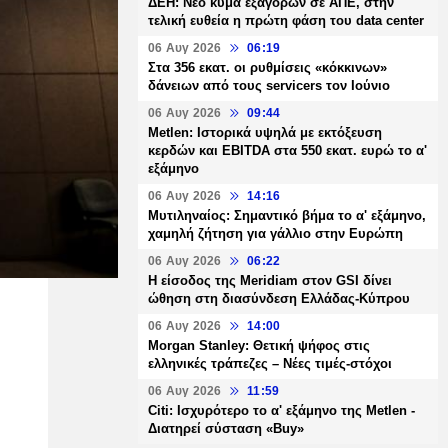
ΔΕΗ: Νέο κύμα εξαγορών σε ΑΠΕ, στην
τελική ευθεία η πρώτη φάση του data center
06 Αυγ 2026
06:19
Στα 356 εκατ. οι ρυθμίσεις «κόκκινων»
δάνειων από τους servicers τον Ιούνιο
06 Αυγ 2026
09:44
Metlen: Ιστορικά υψηλά με εκτόξευση
κερδών και EBITDA στα 550 εκατ. ευρώ το α'
εξάμηνο
06 Αυγ 2026
14:16
Μυτιληναίος: Σημαντικό βήμα το α' εξάμηνο,
χαμηλή ζήτηση για γάλλιο στην Ευρώπη
06 Αυγ 2026
06:22
Η είσοδος της Meridiam στον GSI δίνει
ώθηση στη διασύνδεση Ελλάδας-Κύπρου
06 Αυγ 2026
14:00
Morgan Stanley: Θετική ψήφος στις
ελληνικές τράπεζες – Νέες τιμές-στόχοι
06 Αυγ 2026
11:59
Citi: Ισχυρότερο το α' εξάμηνο της Metlen -
Διατηρεί σύσταση «Buy»