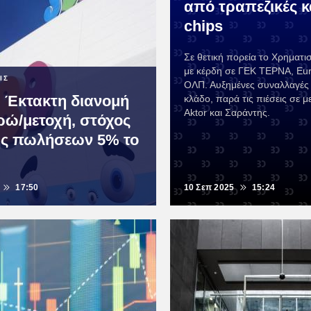
από τραπεζικές κ
chips
Σε θετική πορεία το Χρηματι
με κέρδη σε ΓΕΚ ΤΕΡΝΑ, Eur
ΙΣ
ΟΛΠ. Αυξημένες συναλλαγές 
 Έκτακτη διανομή
κλάδο, παρά τις πιέσεις σε 
Aktor και Σαράντης.
υρώ/μετοχή, στόχος
ς πωλήσεων 5% το
17:50
10 Σεπ 2025
15:24