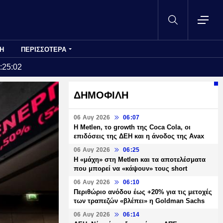
Η
ΠΕΡΙΣΣΟΤΕΡΑ
:25:02
ΔΗΜΟΦΙΛΗ
06 Αυγ 2026
06:07
H Metlen, το growth της Coca Cola, οι
επιδόσεις της ΔΕΗ και η άνοδος της Avax
06 Αυγ 2026
06:25
H «μάχη» στη Metlen και τα αποτελέσματα
που μπορεί να «κάψουν» τους short
06 Αυγ 2026
06:10
Περιθώριο ανόδου έως +20% για τις μετοχές
των τραπεζών «βλέπει» η Goldman Sachs
06 Αυγ 2026
06:14