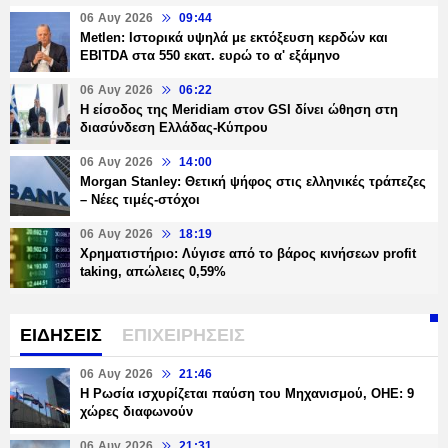
06 Αυγ 2026
09:44
Metlen: Ιστορικά υψηλά με εκτόξευση κερδών και
EBITDA στα 550 εκατ. ευρώ το α' εξάμηνο
06 Αυγ 2026
06:22
Η είσοδος της Meridiam στον GSI δίνει ώθηση στη
διασύνδεση Ελλάδας-Κύπρου
06 Αυγ 2026
14:00
Morgan Stanley: Θετική ψήφος στις ελληνικές τράπεζες
– Νέες τιμές-στόχοι
06 Αυγ 2026
18:19
Χρηματιστήριο: Λύγισε από το βάρος κινήσεων profit
taking, απώλειες 0,59%
ΕΙΔΗΣΕΙΣ
ΕΠΙΧΕΙΡΗΣΕΙΣ
06 Αυγ 2026
21:46
Η Ρωσία ισχυρίζεται παύση του Μηχανισμού, ΟΗΕ: 9
χώρες διαφωνούν
06 Αυγ 2026
21:31