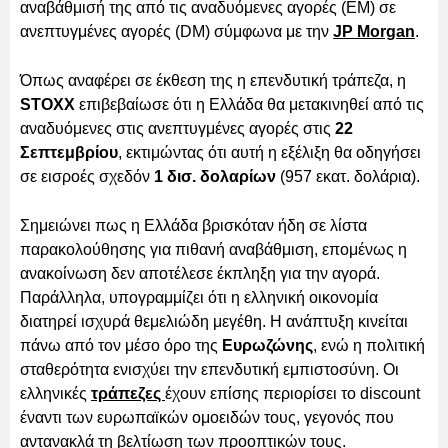
αναβάθμισή της από τις αναδυόμενες αγορές (EM) σε
ανεπτυγμένες αγορές (DM) σύμφωνα με την
JP Morgan
.
Όπως αναφέρει σε έκθεση της η επενδυτική τράπεζα, η
STOXX
επιβεβαίωσε ότι η Ελλάδα θα μετακινηθεί από τις
αναδυόμενες στις ανεπτυγμένες αγορές στις
22
Σεπτεμβρίου
, εκτιμώντας ότι αυτή η εξέλιξη θα οδηγήσει
σε εισροές σχεδόν
1 δισ. δολαρίων
(957 εκατ. δολάρια).
Σημειώνει πως η Ελλάδα βρισκόταν ήδη σε λίστα
παρακολούθησης για πιθανή αναβάθμιση, επομένως η
ανακοίνωση δεν αποτέλεσε έκπληξη για την αγορά.
Παράλληλα, υπογραμμίζει ότι η ελληνική οικονομία
διατηρεί ισχυρά θεμελιώδη μεγέθη. Η ανάπτυξη κινείται
πάνω από τον μέσο όρο της
Ευρωζώνης
, ενώ η πολιτική
σταθερότητα ενισχύει την επενδυτική εμπιστοσύνη. Οι
ελληνικές
τράπεζες
έχουν επίσης περιορίσει το discount
έναντι των ευρωπαϊκών ομοειδών τους, γεγονός που
αντανακλά τη βελτίωση των προοπτικών τους.