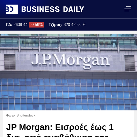
ΓΔ:
2608.44
-0.59%
Τζίρος:
320.42 εκ. €
Τελ. ενημέρωση:
17:25:02
Φωτο: Shutterstock
JP Morgan: Εισροές έως 1