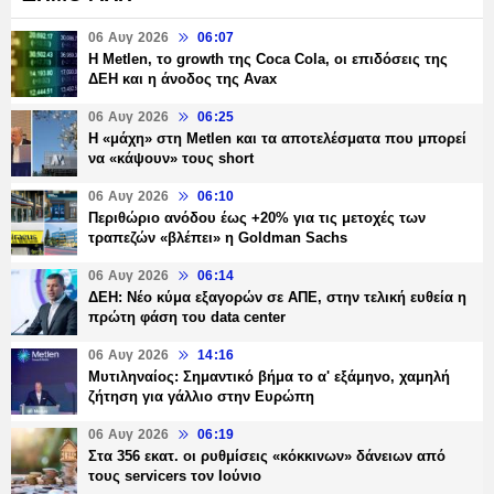
06 Αυγ 2026
06:07
H Metlen, το growth της Coca Cola, οι επιδόσεις της
ΔΕΗ και η άνοδος της Avax
06 Αυγ 2026
06:25
H «μάχη» στη Metlen και τα αποτελέσματα που μπορεί
να «κάψουν» τους short
06 Αυγ 2026
06:10
Περιθώριο ανόδου έως +20% για τις μετοχές των
τραπεζών «βλέπει» η Goldman Sachs
06 Αυγ 2026
06:14
ΔΕΗ: Νέο κύμα εξαγορών σε ΑΠΕ, στην τελική ευθεία η
πρώτη φάση του data center
06 Αυγ 2026
14:16
Μυτιληναίος: Σημαντικό βήμα το α' εξάμηνο, χαμηλή
ζήτηση για γάλλιο στην Ευρώπη
06 Αυγ 2026
06:19
Στα 356 εκατ. οι ρυθμίσεις «κόκκινων» δάνειων από
τους servicers τον Ιούνιο