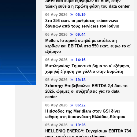
ΔΕΗ: Νέο κύμα εξαγορών σε ΑΠΕ, στην
τελική ευθεία η πρώτη φάση του data center
06 Αυγ 2026
06:19
Στα 356 εκατ. οι ρυθμίσεις «κόκκινων»
δάνειων από τους servicers τον Ιούνιο
06 Αυγ 2026
09:44
Metlen: Ιστορικά υψηλά με εκτόξευση
κερδών και EBITDA στα 550 εκατ. ευρώ το α'
εξάμηνο
06 Αυγ 2026
14:16
Μυτιληναίος: Σημαντικό βήμα το α' εξάμηνο,
χαμηλή ζήτηση για γάλλιο στην Ευρώπη
05 Αυγ 2026
19:18
Στάσσης: Επιβεβαιώνει EBITDA 2,4 δισ. το
2026, ώριμες οι συζητήσεις για το data
center
06 Αυγ 2026
06:22
Η είσοδος της Meridiam στον GSI δίνει
ώθηση στη διασύνδεση Ελλάδας-Κύπρου
05 Αυγ 2026
19:26
HELLENiQ ENERGY: Συγκρίσιμα EBITDA 734
εκατ. ευρώ στο πρώτο εξάμηνο