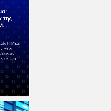
μα:
α της
Μ.
ταξύ ΗΠΑ και
υ και οι
ς μετοχές
ς σε στάση