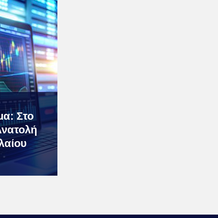
μα: Στο
Ανατολή
λαίου