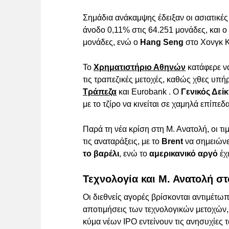
Σημάδια ανάκαμψης έδειξαν οι ασιατικές
άνοδο 0,11% στις 64.251 μονάδες, και ο
μονάδες, ενώ ο
Hang Seng
στο Χονγκ Κ
Το
Χρηματιστήριο Αθηνών
κατάφερε να
τις τραπεζικές μετοχές, καθώς χθες υπ
Τράπεζα
και Eurobank . Ο
Γενικός Δεί
με το τζίρο να κινείται σε χαμηλά επίπεδ
Παρά τη νέα κρίση στη Μ. Ανατολή, οι τι
τις αναταράξεις, με το
Brent
να σημειώνε
το βαρέλι
, ενώ το
αμερικανικό αργό
έχ
Τεχνολογία και Μ. Ανατολή στ
Οι διεθνείς αγορές βρίσκονται αντιμέτω
αποτιμήσεις των τεχνολογικών μετοχών,
κύμα νέων IPO εντείνουν τις ανησυχίες