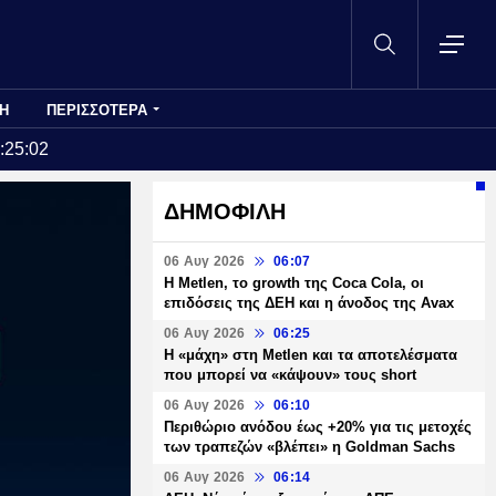
Η
ΠΕΡΙΣΣΟΤΕΡΑ
:25:02
ΔΗΜΟΦΙΛΗ
06 Αυγ 2026
06:07
H Metlen, το growth της Coca Cola, οι
επιδόσεις της ΔΕΗ και η άνοδος της Avax
06 Αυγ 2026
06:25
H «μάχη» στη Metlen και τα αποτελέσματα
που μπορεί να «κάψουν» τους short
06 Αυγ 2026
06:10
Περιθώριο ανόδου έως +20% για τις μετοχές
των τραπεζών «βλέπει» η Goldman Sachs
06 Αυγ 2026
06:14