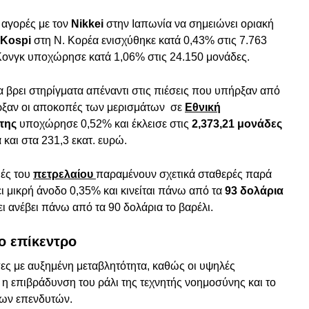
 αγορές με τον
Nikkei
στην Ιαπωνία να σημειώνει οριακή
Kospi
στη Ν. Κορέα ενισχύθηκε κατά 0,43% στις 7.763
ονγκ υποχώρησε κατά 1,06% στις 24.150 μονάδες.
 βρει στηρίγματα απέναντι στις πιέσεις που υπήρξαν από
ήρξαν οι αποκοπές των μερισμάτων σε
Εθνική
κτης
υποχώρησε 0,52% και έκλεισε στις
2,373,21 μονάδες
α και στα 231,3 εκατ. ευρώ.
μές του
πετρελαίου
παραμένουν σχετικά σταθερές παρά
ι μικρή άνοδο 0,35% και κινείται πάνω από τα
93 δολάρια
ει ανέβει πάνω από τα 90 δολάρια το βαρέλι.
ο επίκεντρο
πες με αυξημένη μεταβλητότητα, καθώς οι υψηλές
 η επιβράδυνση του ράλι της τεχνητής νοημοσύνης και το
 των επενδυτών.