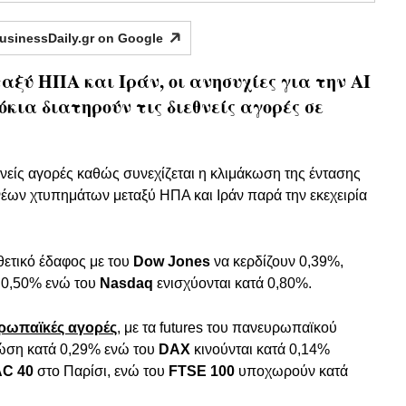
usinessDaily.gr on
Google
αξύ ΗΠΑ και Ιράν, οι ανησυχίες για την AI
όκια διατηρούν τις διεθνείς αγορές σε
εθνείς αγορές καθώς συνεχίζεται η κλιμάκωση της έντασης
νέων χτυπημάτων μεταξύ ΗΠΑ και Ιράν παρά την εκεχειρία
θετικό έδαφος με του
Dow Jones
να κερδίζουν 0,39%,
ά 0,50% ενώ του
Nasdaq
ενισχύονται κατά 0,80%.
ρωπαϊκές αγορές
, με τα futures του πανευρωπαϊκού
ώση κατά 0,29% ενώ του
DAX
κινούνται κατά 0,14%
C 40
στο Παρίσι, ενώ του
FTSE 100
υποχωρούν κατά