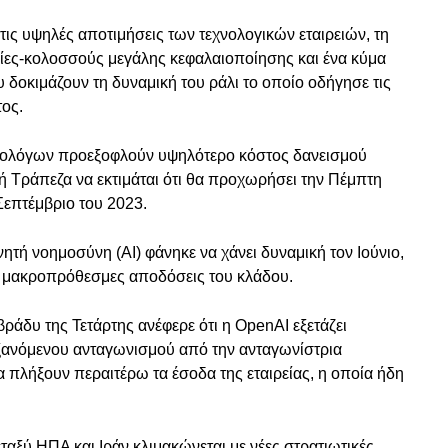
 τις υψηλές αποτιμήσεις των τεχνολογικών εταιρειών, τη
είες-κολοσσούς μεγάλης κεφαλαιοποίησης και ένα κύμα
δοκιμάζουν τη δυναμική του ράλι το οποίο οδήγησε τις
τος.
ομολόγων προεξοφλούν υψηλότερο κόστος δανεισμού
 Τράπεζα να εκτιμάται ότι θα προχωρήσει την Πέμπτη
Σεπτέμβριο του 2023.
ητή νοημοσύνη (AI) φάνηκε να χάνει δυναμική τον Ιούνιο,
ς μακροπρόθεσμες αποδόσεις του κλάδου.
βράδυ της Τετάρτης ανέφερε ότι η OpenAI εξετάζει
υξανόμενου ανταγωνισμού από την ανταγωνίστρια
να πλήξουν περαιτέρω τα έσοδα της εταιρείας, η οποία ήδη
εταξύ ΗΠΑ και Ιράν κλιμακώνεται με νέες στρατιωτικές