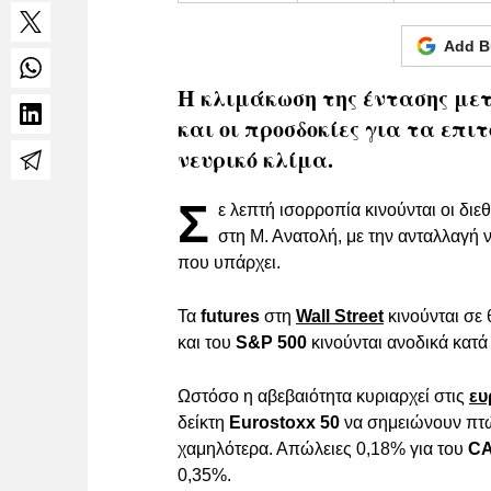
Add B
Η κλιμάκωση της έντασης μετ
και οι προσδοκίες για τα επιτ
νευρικό κλίμα.
Σ
ε λεπτή ισορροπία κινούνται οι δι
στη Μ. Ανατολή, με την ανταλλαγή 
που υπάρχει.
Τα
futures
στη
Wall Street
κινούνται σε 
και του
S&P 500
κινούνται ανοδικά κατ
Ωστόσο η αβεβαιότητα κυριαρχεί στις
ευ
δείκτη
Eurostoxx 50
να σημειώνουν πτ
χαμηλότερα. Απώλειες 0,18% για του
CA
0,35%.