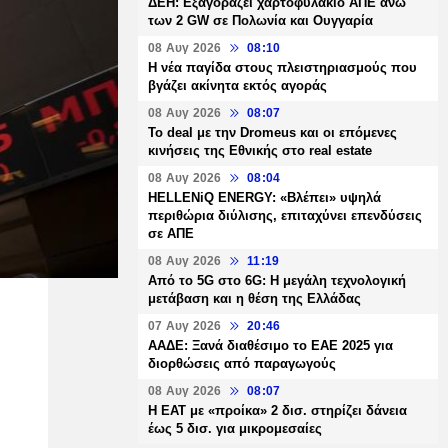
ΔΕΗ: Εξαγοράζει χαρτοφυλάκιο ΑΠΕ άνω
των 2 GW σε Πολωνία και Ουγγαρία
08 Αυγ 2026
08:10
Η νέα παγίδα στους πλειστηριασμούς που
βγάζει ακίνητα εκτός αγοράς
08 Αυγ 2026
08:07
Το deal με την Dromeus και οι επόμενες
κινήσεις της Εθνικής στο real estate
08 Αυγ 2026
08:04
HELLENiQ ENERGY: «Βλέπει» υψηλά
περιθώρια διύλισης, επιταχύνει επενδύσεις
σε ΑΠΕ
08 Αυγ 2026
11:19
Από το 5G στο 6G: Η μεγάλη τεχνολογική
μετάβαση και η θέση της Ελλάδας
07 Αυγ 2026
20:46
ΑΑΔΕ: Ξανά διαθέσιμο το ΕΑΕ 2025 για
διορθώσεις από παραγωγούς
08 Αυγ 2026
08:07
Η ΕΑΤ με «προίκα» 2 δισ. στηρίζει δάνεια
έως 5 δισ. για μικρομεσαίες