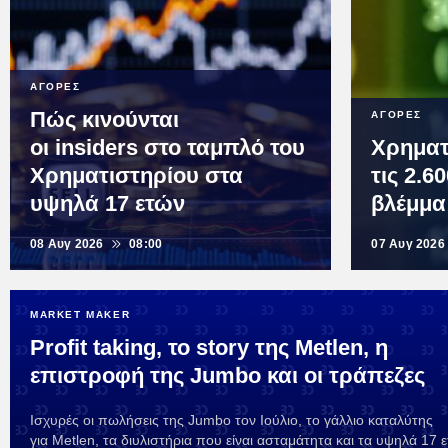
ΑΓΟΡΕΣ
Πώς κινούνται
ΑΓΟΡΕΣ
οι insiders στο ταμπλό του
Χρηματ
Χρηματιστηρίου στα
τις 2.6
υψηλά 17 ετών
βλέμμα
08 Αυγ 2026
08:00
07 Αυγ 2026
MARKET MAKER
Profit taking, το story της Metlen, η
επιστροφή της Jumbo και οι τράπεζες
Ισχυρές οι πωλήσεις της Jumbo τον Ιούλιο, το γάλλιο καταλύτης
για Metlen, τα διυλιστήρια που είναι ασταμάτητα και τα υψηλά 17 