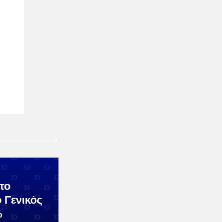
το
 Γενικός
%