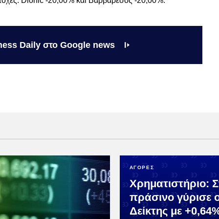
οχές: Dionic -20,00% και Βαρβαρέσος -20,00%.
ness Daily στο Google news
ΑΓΟΡΕΣ
Χρηματιστήριο: Σ
πράσινο γύρισε ο
Δείκτης με +0,64