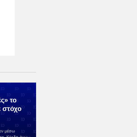
ς» το
ε στόχο
 εν μέσω