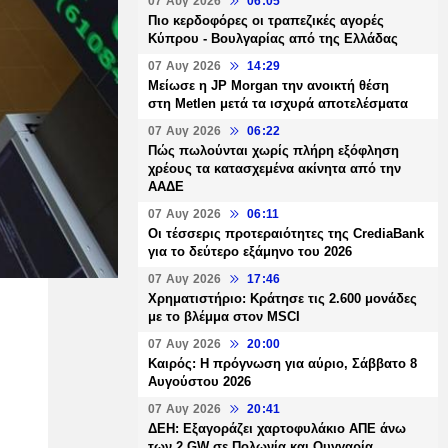
07 Αυγ 2026
06:05
Πιο κερδοφόρες οι τραπεζικές αγορές
Κύπρου - Βουλγαρίας από της Ελλάδας
07 Αυγ 2026
14:29
Μείωσε η JP Morgan την ανοικτή θέση
στη Metlen μετά τα ισχυρά αποτελέσματα
07 Αυγ 2026
06:22
Πώς πωλούνται χωρίς πλήρη εξόφληση
χρέους τα κατασχεμένα ακίνητα από την
ΑΑΔΕ
07 Αυγ 2026
06:11
Οι τέσσερις προτεραιότητες της CrediaBank
για το δεύτερο εξάμηνο του 2026
07 Αυγ 2026
17:46
Χρηματιστήριο: Κράτησε τις 2.600 μονάδες
με το βλέμμα στον MSCI
07 Αυγ 2026
20:00
Καιρός: Η πρόγνωση για αύριο, Σάββατο 8
Αυγούστου 2026
07 Αυγ 2026
20:41
ΔΕΗ: Εξαγοράζει χαρτοφυλάκιο ΑΠΕ άνω
των 2 GW σε Πολωνία και Ουγγαρία