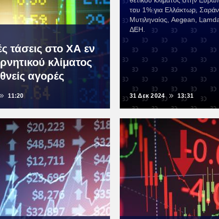
θετικού κλίματος στην Ευρώ
του 1% για Ελλάκτωρ, Σαράν
Μυτιληναίος, Aegean, Lamda
ΔΕΗ.
ς τάσεις στο ΧΑ εν
ρνητικού κλίματος
εθνείς αγορές
11:20
31 Δεκ 2024
13:31