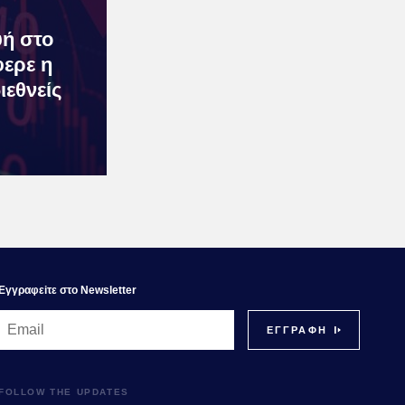
ή στο
φερε η
ιεθνείς
Εγγραφεiτε στο Newsletter
FOLLOW THE UPDATES