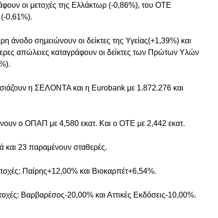
φουν οι μετοχές της Ελλάκτωρ (-0,86%), του ΟΤΕ
 (-0,61%).
ερη άνοδο σημειώνουν οι δείκτες της Υγείας(+1,39%) και
τερες απώλειες καταγράφουν οι δείκτες των Πρώτων Υλών
%).
ιάζουν η ΣΕΛΟΝΤΑ και η Eurobank με 1.872.276 και
ουν ο ΟΠΑΠ με 4,580 εκατ. Και ο ΟΤΕ με 2,442 εκατ.
κά και 23 παραμένουν σταθερές.
ετοχές: Παίρης+12,00% και Βιοκαρπέτ+6,54%.
τοχές: Βαρβαρέσος-20,00% και Αττικές Εκδόσεις-10,00%.