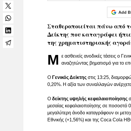
Add B
Σταθεροποιείται πάνω από τα
Δείκτης που καταγράφει ήπιε
της χρηματιστηριακής αγορά
Μ
ε ασθενείς ανοδικές τάσεις ο Γεν
αναζητώντας βηματισμό για το ε
O
Γενικός Δείκτης
στις 13:25, διαμορφώ
0,20%. Η αξία των συναλλαγών ανέρχετ
Ο
δείκτης υψηλής κεφαλαιοποίησης
σ
μεσαίας κεφαλαιοποίησης σε ποσοστό 0,
μεγαλύτερη άνοδο καταγράφουν οι μετοχ
Εθνικής (+1,56%) και της Coca Cola HB