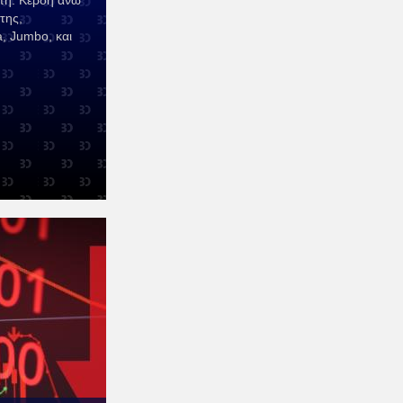
πη. Κέρδη άνω
της,
, Jumbo, και