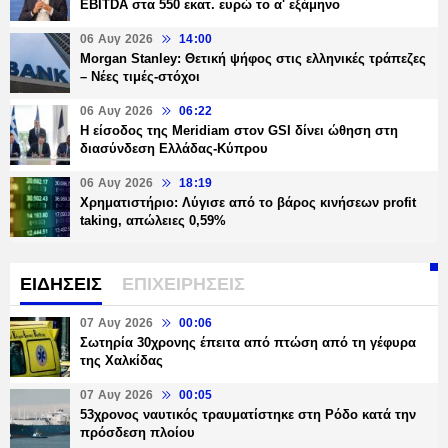
EBITDA στα 550 εκατ. ευρώ το α' εξάμηνο
06 Αυγ 2026
14:00
Morgan Stanley: Θετική ψήφος στις ελληνικές τράπεζες
– Νέες τιμές-στόχοι
06 Αυγ 2026
06:22
Η είσοδος της Meridiam στον GSI δίνει ώθηση στη
διασύνδεση Ελλάδας-Κύπρου
06 Αυγ 2026
18:19
Χρηματιστήριο: Λύγισε από το βάρος κινήσεων profit
taking, απώλειες 0,59%
ΕΙΔΗΣΕΙΣ
ΕΠΙΧΕΙΡΗΣΕΙΣ
07 Αυγ 2026
00:06
Σωτηρία 30χρονης έπειτα από πτώση από τη γέφυρα
της Χαλκίδας
07 Αυγ 2026
00:05
53χρονος ναυτικός τραυματίστηκε στη Ρόδο κατά την
πρόσδεση πλοίου