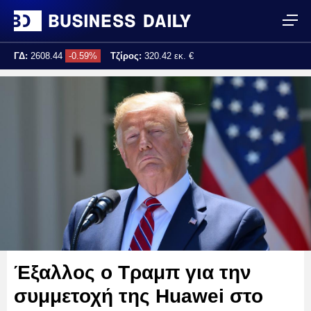
ΓΔ:
2608.44
-0.59%
Τζίρος:
320.42 εκ. €
Τελ. ενημέρωση:
17:25:02
Έξαλλος ο Τραμπ για την
συμμετοχή της Huawei στο