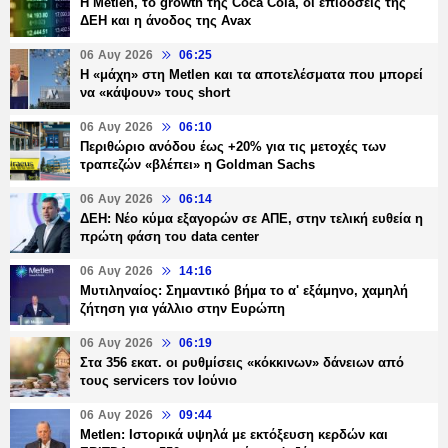
H Metlen, το growth της Coca Cola, οι επιδόσεις της
ΔΕΗ και η άνοδος της Avax
06 Αυγ 2026
06:25
H «μάχη» στη Metlen και τα αποτελέσματα που μπορεί
να «κάψουν» τους short
06 Αυγ 2026
06:10
Περιθώριο ανόδου έως +20% για τις μετοχές των
τραπεζών «βλέπει» η Goldman Sachs
06 Αυγ 2026
06:14
ΔΕΗ: Νέο κύμα εξαγορών σε ΑΠΕ, στην τελική ευθεία η
πρώτη φάση του data center
06 Αυγ 2026
14:16
Μυτιληναίος: Σημαντικό βήμα το α' εξάμηνο, χαμηλή
ζήτηση για γάλλιο στην Ευρώπη
06 Αυγ 2026
06:19
Στα 356 εκατ. οι ρυθμίσεις «κόκκινων» δάνειων από
τους servicers τον Ιούνιο
06 Αυγ 2026
09:44
Metlen: Ιστορικά υψηλά με εκτόξευση κερδών και