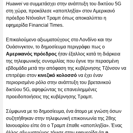
Huawei
να συμμετάσχει στην ανάπτυξη του δικτύου 5G
στη χώρα, προκάλεσε «αποπληξία» στον Αμερικανό
πρόεδρο Ντόναλντ Τραμπ όπως αποκαλύπτει η
εφημερίδα Financial Times.
Επικαλούμενο αξιωματούχους στο Λονδίνο και την
Ουάσινγκτον, το δημοσίευμα περιγράφει πως ο
Αμερικανός πρόεδρος
ήταν έξαλλος κατά τη διάρκεια
της τηλεφωνικής συνομιλίας που έγινε την περασμένη
εβδομάδα μετά την απόφαση της κυβέρνησης Τζόνσον να
επιτρέψει στον
κινεζικό κολοσσό
να έχει έναν
περιορισμένο ρόλο στην ανάπτυξη του βρετανικού
δικτύου 5G, αψηφώντας τις επανειλημμένες
προειδοποιήσεις της κυβέρνησης Τραμπ.
Σύμφωνα με το δημοσίευμα, ένα άτομο με γνώση όσων
συζητήθηκαν στην τηλεφωνική επικοινωνία της 28ης
Ιανουαρίου είπε ότι ο Τραμπ έπαθε «αποπληξία». Ένας
άλλος αξιωματούχος τόνισε στην εφημερίδα ότι
η