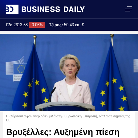
ΓΔ:
2613.58
-0.06%
Τζίρος:
50.43 εκ. €
Τελ. ενημέρωση:
12:40:39
Η Ούρσουλα φον ντερ Λάιεν μιλά στην Ευρωπαϊκή Επιτροπή, δίπλα σε σημαίες της
ΕΕ.
Βρυξέλλες: Αυξημένη πίεση