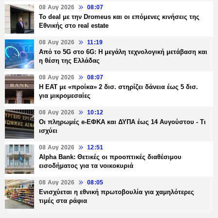
08 Αυγ 2026
08:07
Το deal με την Dromeus και οι επόμενες κινήσεις της
Εθνικής στο real estate
08 Αυγ 2026
11:19
Από το 5G στο 6G: Η μεγάλη τεχνολογική μετάβαση και
η θέση της Ελλάδας
08 Αυγ 2026
08:07
Η ΕΑΤ με «προίκα» 2 δισ. στηρίζει δάνεια έως 5 δισ.
για μικρομεσαίες
08 Αυγ 2026
10:12
Οι πληρωμές e-ΕΦΚΑ και ΔΥΠΑ έως 14 Αυγούστου - Τι
ισχύει
08 Αυγ 2026
12:51
Alpha Bank: Θετικές οι προοπτικές διαθέσιμου
εισοδήματος για τα νοικοκυριά
08 Αυγ 2026
08:05
Ενισχύεται η εθνική πρωτοβουλία για χαμηλότερες
τιμές στα ράφια