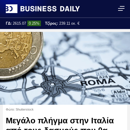
ΓΔ:
2615.07
0.25%
Τζίρος:
239.11 εκ. €
Τελ. ενημέρωση:
17:25:01
Φώτο: Shutterstock
Μεγάλο πλήγμα στην Ιταλία