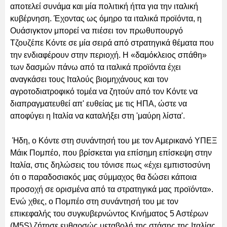
αποτελεί συνάμα και μία πολιτική ήττα για την ιταλική
κυβέρνηση. Έχοντας ως όμηρο τα ιταλικά προϊόντα, η
Ουάσιγκτον μπορεί να πιέσει τον πρωθυπουργό
Τζουζέπε Κόντε σε μία σειρά από στρατηγικά θέματα που
την ενδιαφέρουν στην περιοχή. Η «δαμόκλειος σπάθη»
των δασμών πάνω από τα ιταλικά προϊόντα έχει
αναγκάσει τους Ιταλούς βιομηχάνους και τον
αγροτοδιατροφικό τομέα να ζητούν από τον Κόντε να
διαπραγματευθεί απ' ευθείας με τις ΗΠΑ, ώστε να
αποφύγει η Ιταλία να καταλήξει στη 'μαύρη λίστα'.
Ήδη, ο Κόντε στη συνάντησή του με τον Αμερικανό ΥΠΕΞ
Μάικ Πομπέο, που βρίσκεται για επίσημη επίσκεψη στην
Ιταλία, στις δηλώσεις του τόνισε πως «έχει εμπιστοσύνη
ότι ο παραδοσιακός μας σύμμαχος θα δώσει κάποια
προσοχή σε ορισμένα από τα στρατηγικά μας προϊόντα».
Ενώ χθες, ο Πομπέο στη συνάντησή του με τον
επικεφαλής του συγκυβερνώντος Κινήματος 5 Αστέρων
(M5S) ζήτησε ευθαρσώς μεταβολή της στάσης της Ιταλίας