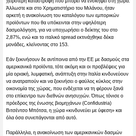
χειρότερη καταστροφή που μπορεί να ενσκήψει στη χώρα.
Άλλωστε και στο Χρηματιστήριο του Μιλάνου, ήταν
αρκετή η ανακοίνωση του καταλόγου των εμπορικών
προϊόντων που θα υπόκεινται στην υψηλότερη
δασμολόγηση, για να υποχωρήσει ο δείκτης του στο
2,87%, ενώ και το ιταλικό spread εκτινάχθηκε δέκα
μονάδες, κλείνοντας στο 153.
Εάν ξεκινήσουν δε αντίποινα από την ΕΕ με δασμούς στα
αμερικανικά προϊόντα, τότε ακόμη και οι προβλέψεις για
μία οριακή, λυμφατική, ανάπτυξη στην Ιταλία κινδυνεύουν
να ανατραπούν και να ξεκινήσει ο φαύλος κύκλος στην
οικονομία της χώρας, που ενδέχεται να τη φέρουν ξανά
στο επίκεντρο των διεθνών ανησυχιών. Όπως τόνισε ο
πρόεδρος της ένωσης βιομηχάνων (Confidustria)
Βιτσέντσο Μπότσα, η χώρα «κινδυνεύει με ύφεση» και
όλα όσα συνεπάγονται από αυτό.
Παράλληλα, η ανακοίνωση των αμερικανικών δασμών