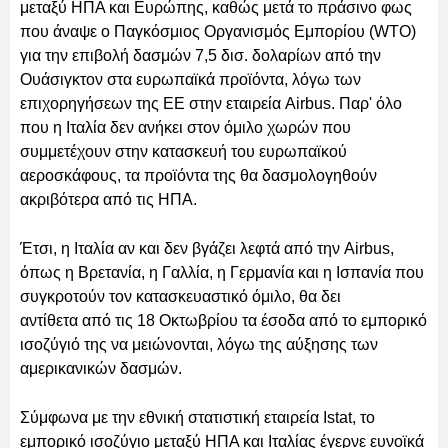
μεταξύ ΗΠΑ και Ευρώπης, καθώς μετά το πράσινο φως
που άναψε ο Παγκόσμιος Οργανισμός Εμπορίου (WTO)
για την επιβολή δασμών 7,5 δισ. δολαρίων από την
Ουάσιγκτον στα ευρωπαϊκά προϊόντα, λόγω των
επιχορηγήσεων της ΕΕ στην εταιρεία Airbus. Παρ' όλο
που η Ιταλία δεν ανήκει στον όμιλο χωρών που
συμμετέχουν στην κατασκευή του ευρωπαϊκού
αεροσκάφους, τα προϊόντα της θα δασμολογηθούν
ακριβότερα από τις ΗΠΑ.
Έτσι, η Ιταλία αν και δεν βγάζει λεφτά από την Airbus,
όπως η Βρετανία, η Γαλλία, η Γερμανία και η Ισπανία που
συγκροτούν τον κατασκευαστικό όμιλο, θα δει
αντίθετα από τις 18 Οκτωβρίου τα έσοδα από το εμπορικό
ισοζύγιό της να μειώνονται, λόγω της αύξησης των
αμερικανικών δασμών.
Σύμφωνα με την εθνική στατιστική εταιρεία Istat, το
εμπορικό ισοζύγιο μεταξύ ΗΠΑ και Ιταλίας έγερνε ευνοϊκά