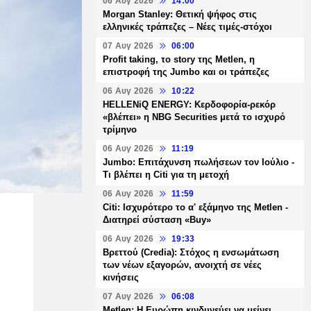
06 Αυγ 2026
14:00
Morgan Stanley: Θετική ψήφος στις
ελληνικές τράπεζες – Νέες τιμές-στόχοι
07 Αυγ 2026
06:00
Profit taking, το story της Metlen, η
επιστροφή της Jumbo και οι τράπεζες
06 Αυγ 2026
10:22
HELLENiQ ENERGY: Κερδοφορία-ρεκόρ
«βλέπει» η NBG Securities μετά το ισχυρό
τρίμηνο
06 Αυγ 2026
11:19
Jumbo: Επιτάχυνση πωλήσεων τον Ιούλιο -
Τι βλέπει η Citi για τη μετοχή
06 Αυγ 2026
11:59
Citi: Ισχυρότερο το α' εξάμηνο της Metlen -
Διατηρεί σύσταση «Buy»
06 Αυγ 2026
19:33
Βρεττού (Credia): Στόχος η ενσωμάτωση
των νέων εξαγορών, ανοιχτή σε νέες
κινήσεις
07 Αυγ 2026
06:08
Metlen: Η Ευρώπη κινδυνεύει να μείνει