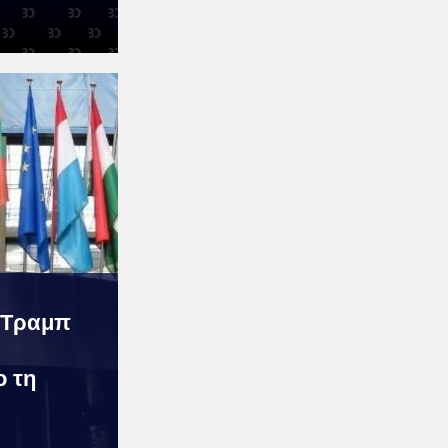
ί Τραμπ
ο τη