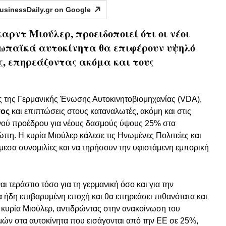
usinessDaily.gr on
Google
αρντ Μιούλερ, προειδοποιεί ότι οι νέοι
ρωπαϊκά αυτοκίνητα θα επιφέρουν υψηλό
ές, επηρεάζοντας ακόμα και τους
ς της Γερμανικής Ένωσης Αυτοκινητοβιομηχανίας (VDA),
τος
και επιπτώσεις στους καταναλωτές, ακόμη και στις
νού προέδρου για νέους δασμούς ύψους 25% στα
ώπη. Η κυρία Μιούλερ κάλεσε τις Ηνωμένες Πολιτείες και
εσα συνομιλίες και να τηρήσουν την υφιστάμενη εμπορική
 τεράστιο τόσο για τη γερμανική όσο και για την
α ήδη επιβαρυμένη εποχή και θα επηρεάσει πιθανότατα και
 κυρία Μιούλερ, αντιδρώντας στην ανακοίνωση του
ών στα αυτοκίνητα που εισάγονται από την ΕΕ σε 25%,