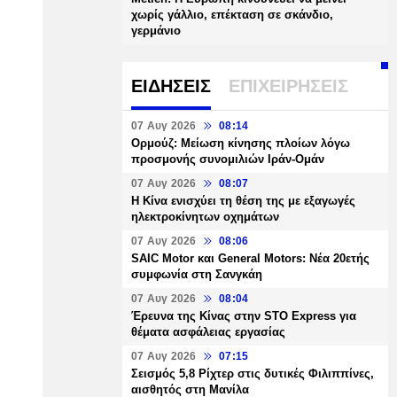
χωρίς γάλλιο, επέκταση σε σκάνδιο,
γερμάνιο
ΕΙΔΗΣΕΙΣ
ΕΠΙΧΕΙΡΗΣΕΙΣ
07 Αυγ 2026
08:14
Ορμούζ: Μείωση κίνησης πλοίων λόγω
προσμονής συνομιλιών Ιράν-Ομάν
07 Αυγ 2026
08:07
Η Κίνα ενισχύει τη θέση της με εξαγωγές
ηλεκτροκίνητων οχημάτων
07 Αυγ 2026
08:06
SAIC Motor και General Motors: Νέα 20ετής
συμφωνία στη Σανγκάη
07 Αυγ 2026
08:04
Έρευνα της Κίνας στην STO Express για
θέματα ασφάλειας εργασίας
07 Αυγ 2026
07:15
Σεισμός 5,8 Ρίχτερ στις δυτικές Φιλιππίνες,
αισθητός στη Μανίλα