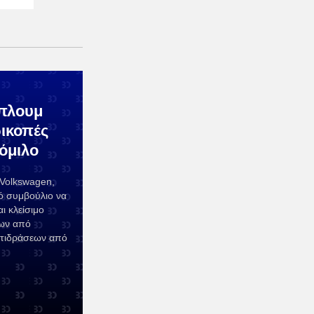
πλουμ
ικοπές
 όμιλο
Volkswagen,
κό συμβούλιο να
ι κλείσιμο
εων από
αντιδράσεων από