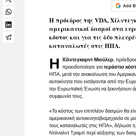
Add B
Η πρόεδρος της VDA, Χίλντεγκ
αμερικανικοί δασμοί στα ευ
κόστος και για τις δύο πλευρ
καταναλωτές στις ΗΠΑ.
Η
Χίλντεγκαρντ Μιούλερ
, πρόεδρο
προειδοποίησε για
τεράστιο κόσ
ΗΠΑ, μετά την ανακοίνωση του Αμερικα
αυτοκίνητα που εισάγονται από την Ευρ
την Ευρωπαϊκή Ένωση να ξεκινήσουν άμ
συμφωνία τους.
«Το κόστος των επιπλέον δασμών θα είναι
αμερικανική αυτοκινητοβιομηχανία σε μι
τους καταναλωτές στις ΗΠΑ», δήλωσε η
Ντόναλντ Τραμπ περί αύξησης των δασμ