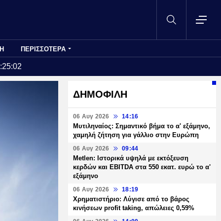
Η
ΠΕΡΙΣΣΟΤΕΡΑ
:25:02
ΔΗΜΟΦΙΛΗ
06 Αυγ 2026
14:16
Μυτιληναίος: Σημαντικό βήμα το α' εξάμηνο,
χαμηλή ζήτηση για γάλλιο στην Ευρώπη
06 Αυγ 2026
09:44
Metlen: Ιστορικά υψηλά με εκτόξευση
κερδών και EBITDA στα 550 εκατ. ευρώ το α'
εξάμηνο
06 Αυγ 2026
18:19
Χρηματιστήριο: Λύγισε από το βάρος
κινήσεων profit taking, απώλειες 0,59%