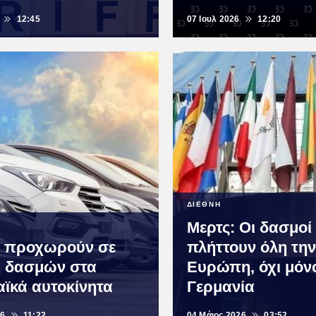
12:45
07 Ιουλ 2026
12:20
ΔΙΕΘΝΗ
Μερτς: Οι δασμο
 προχωρούν σε
πλήττουν όλη την
 δασμών στα
Ευρώπη, όχι μόν
ϊκά αυτοκίνητα
Γερμανία
26
11:22
04 Μάιος 2026
03:52