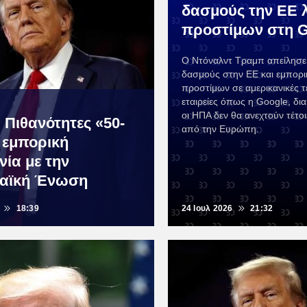
δασμούς την ΕΕ 
προστίμων στη G
Ο Ντόναλντ Τραμπ απείλησε
δασμούς στην ΕΕ και εμπορι
προστίμων σε αμερικανικές τ
εταιρείες όπως η Google, δ
οι ΗΠΑ δεν θα ανεχτούν τέτοι
 Πιθανότητες «50-
από την Ευρώπη.
α εμπορική
ία με την
αϊκή Ένωση
18:39
24 Ιουλ 2026
21:32