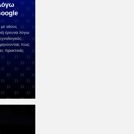
λόγω
oogle
 με νέους
κή έρευνα λόγω
εχνολογικές
ιαμηνύοντας πως
ες πρακτικές