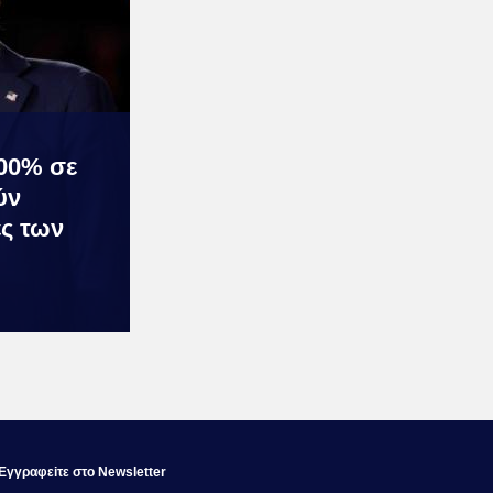
00% σε
ύν
ες των
Εγγραφεiτε στο Newsletter