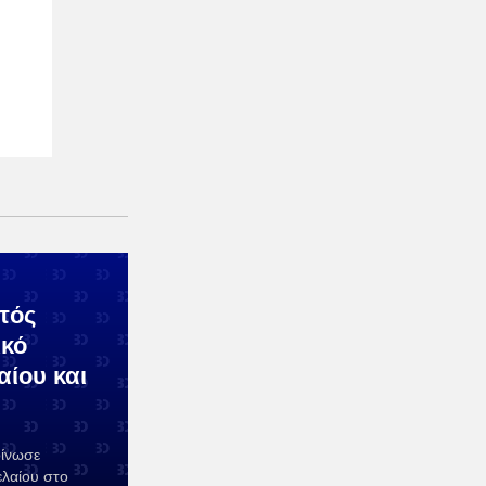
τός
ικό
αίου και
οίνωσε
ελαίου στο