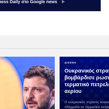
ness Daily στο Google news
ΔΙΕΘΝΗ
Ουκρανικός στρα
βομβάρδισε ρωσ
τερματικό πετρελ
αερίου
Ο ουκρανικός στρατός ανακ
πλήγματα σε τερματικό πετρ