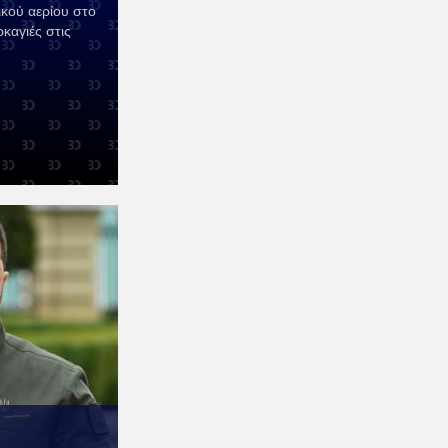
κού αερίου στο
καγιές στις