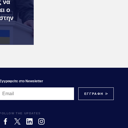
ς να
ει ο
στην
Εγγραφεiτε στο Newsletter
FOLLOW THE UPDATES