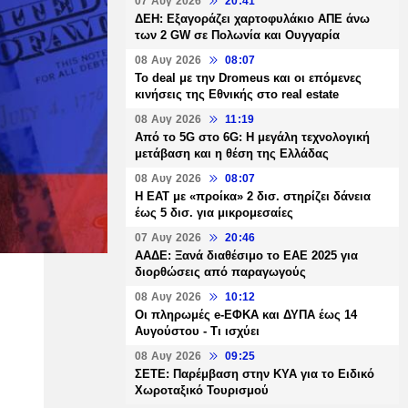
07 Αυγ 2026
20:41
ΔΕΗ: Εξαγοράζει χαρτοφυλάκιο ΑΠΕ άνω
των 2 GW σε Πολωνία και Ουγγαρία
08 Αυγ 2026
08:07
Το deal με την Dromeus και οι επόμενες
κινήσεις της Εθνικής στο real estate
08 Αυγ 2026
11:19
Από το 5G στο 6G: Η μεγάλη τεχνολογική
μετάβαση και η θέση της Ελλάδας
08 Αυγ 2026
08:07
Η ΕΑΤ με «προίκα» 2 δισ. στηρίζει δάνεια
έως 5 δισ. για μικρομεσαίες
07 Αυγ 2026
20:46
ΑΑΔΕ: Ξανά διαθέσιμο το ΕΑΕ 2025 για
διορθώσεις από παραγωγούς
08 Αυγ 2026
10:12
Οι πληρωμές e-ΕΦΚΑ και ΔΥΠΑ έως 14
Αυγούστου - Τι ισχύει
08 Αυγ 2026
09:25
ΣΕΤΕ: Παρέμβαση στην ΚΥΑ για το Ειδικό
Χωροταξικό Τουρισμού