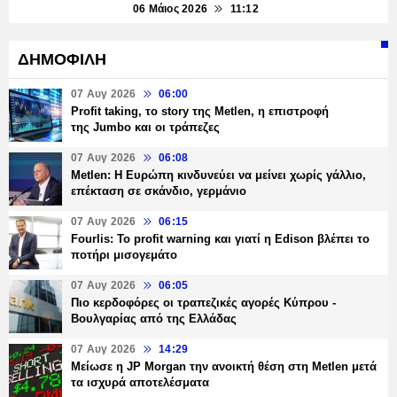
06 Μάιος 2026
11:12
ΔΗΜΟΦΙΛΗ
07 Αυγ 2026
06:00
Profit taking, το story της Metlen, η επιστροφή
της Jumbo και οι τράπεζες
07 Αυγ 2026
06:08
Metlen: Η Ευρώπη κινδυνεύει να μείνει χωρίς γάλλιο,
επέκταση σε σκάνδιο, γερμάνιο
07 Αυγ 2026
06:15
Fourlis: Το profit warning και γιατί η Edison βλέπει το
ποτήρι μισογεμάτο
07 Αυγ 2026
06:05
Πιο κερδοφόρες οι τραπεζικές αγορές Κύπρου -
Βουλγαρίας από της Ελλάδας
07 Αυγ 2026
14:29
Μείωσε η JP Morgan την ανοικτή θέση στη Metlen μετά
τα ισχυρά αποτελέσματα