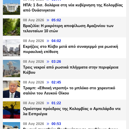
ΗΠΑ: 1 δισ. δολάρια στη νέα κυβέρνηση της Κολομβίας
από Ουάσινγκτον
08 Αυγ 2026
05:02
Βραζιλία: Η μικρότερη αποψίλωση Αμαζονίου των
τελευταίων 10 ετών
08 Αυγ 2026
04:02
Εκρήξεις στο Κίεβο μετά από συναγερμό για ρωσική
πυραυλική επίθεση
08 Αυγ 2026
03:26
Τρεις νεκροί από ρωσικά πλήγματα στην περιφέρεια
Κιέβου
08 Αυγ 2026
02:45
Τραμπ: «Εθνική ντροπή» το μπλόκο στο χορευτικό
σαλόνι του Λευκού Οίκου
08 Αυγ 2026
01:22
Ορκίστηκε πρόεδρος της Κολομβίας ο Αμπελάρδο ντε
λα Εσπριέγια
08 Αυγ 2026
00:53