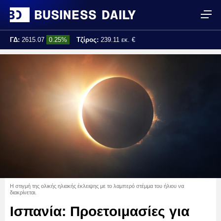
ΓΔ:
2615.07
0.25%
Τζίρος:
239.11 εκ. €
Τελ. ενημέρωση:
17:25:01
Η στιγμή της ολικής ηλιακής έκλειψης με το λαμπερό στέμμα του ήλιου να
διακρίνεται.
Ισπανία: Προετοιμασίες για