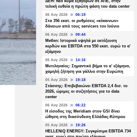
ΔΕΗ: Νέο κύμα εξαγορών σε ΑΠΕ, στην
τελική ευθεία η πρώτη φάση του data center
06 Αυγ 2026
06:19
Στα 356 εκατ. οι ρυθμίσεις «κόκκινων»
δάνειων από τους servicers τον Ιούνιο
06 Αυγ 2026
09:44
Metlen: Ιστορικά υψηλά με εκτόξευση
κερδών και EBITDA στα 550 εκατ. ευρώ το α'
εξάμηνο
06 Αυγ 2026
14:16
Μυτιληναίος: Σημαντικό βήμα το α' εξάμηνο,
χαμηλή ζήτηση για γάλλιο στην Ευρώπη
05 Αυγ 2026
19:18
Στάσσης: Επιβεβαιώνει EBITDA 2,4 δισ. το
2026, ώριμες οι συζητήσεις για το data
center
06 Αυγ 2026
06:22
Η είσοδος της Meridiam στον GSI δίνει
ώθηση στη διασύνδεση Ελλάδας-Κύπρου
05 Αυγ 2026
19:26
HELLENiQ ENERGY: Συγκρίσιμα EBITDA 734
εκατ. ευρώ στο πρώτο εξάμηνο