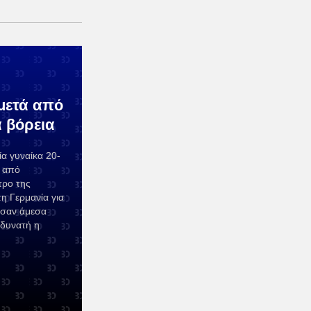
μετά από
 βόρεια
ία γυναίκα 20-
ς από
τρο της
η Γερμανία για
ασαν άμεσα
 δυνατή η