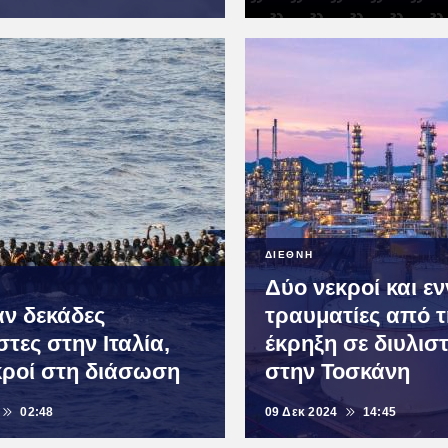
ΔΙΕΘΝΗ
Δύο νεκροί και ε
ν δεκάδες
τραυματίες από τ
τες στην Ιταλία,
έκρηξη σε διυλισ
κροί στη διάσωση
στην Τοσκάνη
02:48
09 Δεκ 2024
14:45