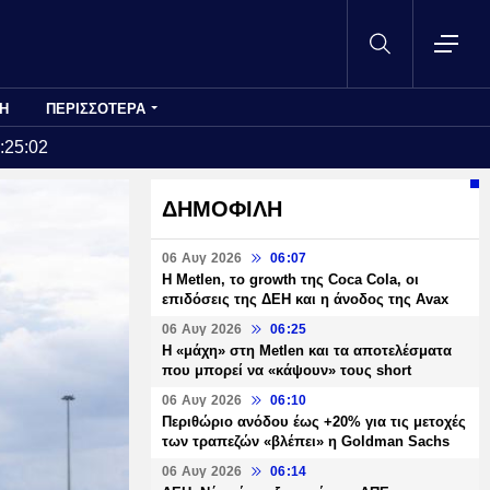
Η
ΠΕΡΙΣΣΟΤΕΡΑ
:25:02
ΔΗΜΟΦΙΛΗ
06 Αυγ 2026
06:07
H Metlen, το growth της Coca Cola, οι
επιδόσεις της ΔΕΗ και η άνοδος της Avax
06 Αυγ 2026
06:25
H «μάχη» στη Metlen και τα αποτελέσματα
που μπορεί να «κάψουν» τους short
06 Αυγ 2026
06:10
Περιθώριο ανόδου έως +20% για τις μετοχές
των τραπεζών «βλέπει» η Goldman Sachs
06 Αυγ 2026
06:14