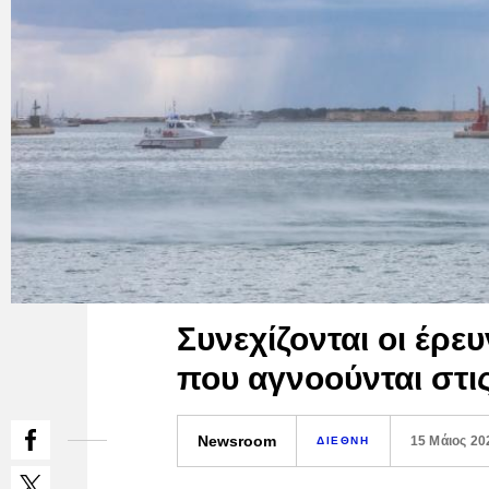
Συνεχίζονται οι έρευ
που αγνοούνται στι
Newsroom
15 Μάιος 20
ΔΙΕΘΝΗ