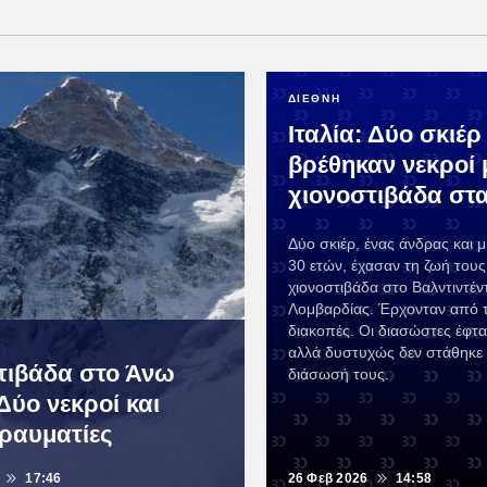
ΔΙΕΘΝΗ
Ιταλία: Δύο σκιέρ
βρέθηκαν νεκροί 
χιονοστιβάδα στα
Δύο σκιέρ, ένας άνδρας και μ
30 ετών, έχασαν τη ζωή του
χιονοστιβάδα στο Βαλντιντέν
Λομβαρδίας. Έρχονταν από τ
διακοπές. Οι διασώστες έφτ
αλλά δυστυχώς δεν στάθηκε
τιβάδα στο Άνω
διάσωσή τους.
Δύο νεκροί και
τραυματίες
17:46
26 Φεβ 2026
14:58