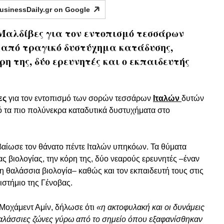
usinessDaily.gr on
Google
ς Μαλδίβες για τον εντοπισμό τεσσάρων
 από τραγικό δυστύχημα κατάδυσης,
η της, δύο ερευνητές και ο εκπαιδευτής
ες
για τον εντοπισμό των σορών τεσσάρων
Ιταλών
δυτών
ό τα πιο πολύνεκρα καταδυτικά δυστυχήματα στο
βαίωσε τον θάνατο πέντε Ιταλών υπηκόων. Τα θύματα
ς βιολογίας, την κόρη της, δύο νεαρούς ερευνητές –έναν
η θαλάσσια βιολογία– καθώς και τον εκπαιδευτή τους στις
στήμιο της Γένοβας.
Μοχάμεντ Αμίν, δήλωσε ότι
«η ακτοφυλακή και οι δυνάμεις
αλάσσιες ζώνες γύρω από το σημείο όπου εξαφανίσθηκαν