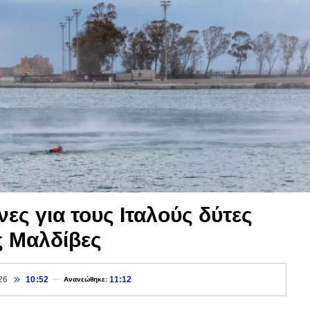
νες για τους Ιταλούς δύτες
ς Μαλδίβες
26
10:52
11:12
Ανανεώθηκε: