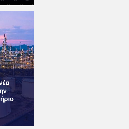
ννέα
ην
τήριο