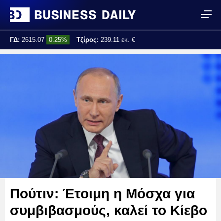
ΓΔ:
2615.07
0.25%
Τζίρος:
239.11 εκ. €
Τελ. ενημέρωση:
17:25:01
Πούτιν: Έτοιμη η Μόσχα για
συμβιβασμούς, καλεί το Κίεβο