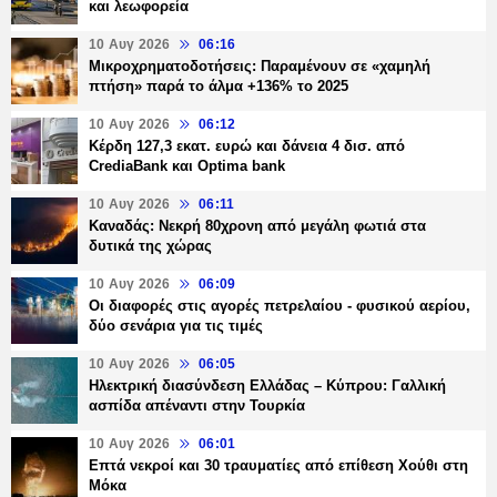
και λεωφορεία
10 Αυγ 2026
06:16
Μικροχρηματοδοτήσεις: Παραμένουν σε «χαμηλή
πτήση» παρά το άλμα +136% το 2025
10 Αυγ 2026
06:12
Κέρδη 127,3 εκατ. ευρώ και δάνεια 4 δισ. από
CrediaBank και Optima bank
10 Αυγ 2026
06:11
Καναδάς: Νεκρή 80χρονη από μεγάλη φωτιά στα
δυτικά της χώρας
10 Αυγ 2026
06:09
Οι διαφορές στις αγορές πετρελαίου - φυσικού αερίου,
δύο σενάρια για τις τιμές
10 Αυγ 2026
06:05
Ηλεκτρική διασύνδεση Ελλάδας – Κύπρου: Γαλλική
ασπίδα απέναντι στην Τουρκία
10 Αυγ 2026
06:01
Επτά νεκροί και 30 τραυματίες από επίθεση Χούθι στη
Μόκα