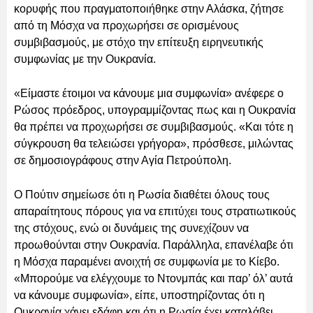
κορυφής που πραγματοποιήθηκε στην Αλάσκα, ζήτησε
από τη Μόσχα να προχωρήσει σε ορισμένους
συμβιβασμούς, με στόχο την επίτευξη ειρηνευτικής
συμφωνίας με την Ουκρανία.
«Είμαστε έτοιμοι να κάνουμε μια συμφωνία» ανέφερε ο
Ρώσος πρόεδρος, υπογραμμίζοντας πως και η Ουκρανία
θα πρέπει να προχωρήσει σε συμβιβασμούς. «Και τότε η
σύγκρουση θα τελειώσει γρήγορα», πρόσθεσε, μιλώντας
σε δημοσιογράφους στην Αγία Πετρούπολη.
Ο Πούτιν σημείωσε ότι η Ρωσία διαθέτει όλους τους
απαραίτητους πόρους για να επιτύχει τους στρατιωτικούς
της στόχους, ενώ οι δυνάμεις της συνεχίζουν να
προωθούνται στην Ουκρανία. Παράλληλα, επανέλαβε ότι
η Μόσχα παραμένει ανοιχτή σε συμφωνία με το Κίεβο.
«Μπορούμε να ελέγχουμε το Ντονμπάς και παρ’ όλ’ αυτά
να κάνουμε συμφωνία», είπε, υποστηρίζοντας ότι η
Ουκρανία χάνει εδάφη και ότι η Ρωσία έχει καταλάβει