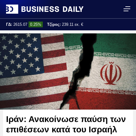
ΓΔ:
2615.07
0.25%
Τζίρος:
239.11 εκ. €
Τελ. ενημέρωση:
17:25:01
Ιράν: Ανακοίνωσε παύση των
επιθέσεων κατά του Ισραήλ