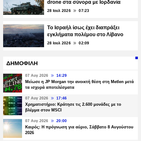
drone στα σύνορα με Ιορδανία
28 Ιουλ 2026
07:23
Το Ισραήλ ίσως έχει διαπράξει
εγκλήματα πολέμου στο Λίβανο
28 Ιουλ 2026
02:09
ΔΗΜΟΦΙΛΗ
07 Αυγ 2026
14:29
Μείωσε η JP Morgan την ανοικτή θέση στη Metlen μετά
τα ισχυρά αποτελέσματα
07 Αυγ 2026
17:46
Χρηματιστήριο: Κράτησε τις 2.600 μονάδες με το
βλέμμα στον MSCI
07 Αυγ 2026
20:00
Καιρός: Η πρόγνωση για αύριο, Σάββατο 8 Αυγούστου
2026