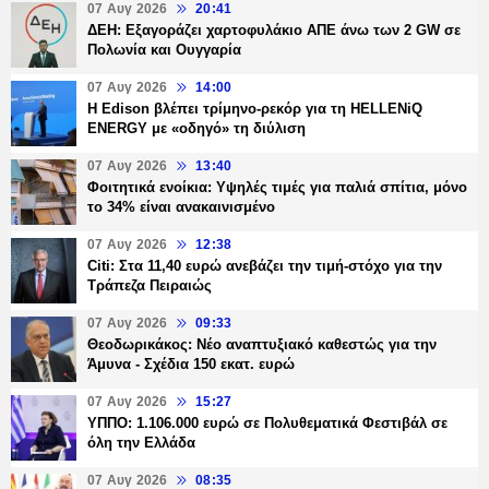
07 Αυγ 2026
20:41
ΔΕΗ: Εξαγοράζει χαρτοφυλάκιο ΑΠΕ άνω των 2 GW σε
Πολωνία και Ουγγαρία
07 Αυγ 2026
14:00
Η Edison βλέπει τρίμηνο-ρεκόρ για τη HELLENiQ
ENERGY με «οδηγό» τη διύλιση
07 Αυγ 2026
13:40
Φοιτητικά ενοίκια: Υψηλές τιμές για παλιά σπίτια, μόνο
το 34% είναι ανακαινισμένο
07 Αυγ 2026
12:38
Citi: Στα 11,40 ευρώ ανεβάζει την τιμή-στόχο για την
Τράπεζα Πειραιώς
07 Αυγ 2026
09:33
Θεοδωρικάκος: Νέο αναπτυξιακό καθεστώς για την
Άμυνα - Σχέδια 150 εκατ. ευρώ
07 Αυγ 2026
15:27
ΥΠΠΟ: 1.106.000 ευρώ σε Πολυθεματικά Φεστιβάλ σε
όλη την Ελλάδα
07 Αυγ 2026
08:35