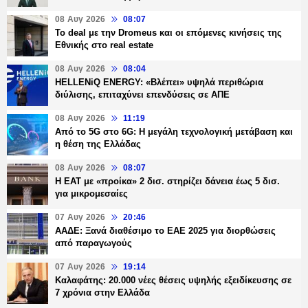
08 Αυγ 2026
08:07
Το deal με την Dromeus και οι επόμενες κινήσεις της
Εθνικής στο real estate
08 Αυγ 2026
08:04
HELLENiQ ENERGY: «Βλέπει» υψηλά περιθώρια
διύλισης, επιταχύνει επενδύσεις σε ΑΠΕ
08 Αυγ 2026
11:19
Από το 5G στο 6G: Η μεγάλη τεχνολογική μετάβαση και
η θέση της Ελλάδας
08 Αυγ 2026
08:07
Η ΕΑΤ με «προίκα» 2 δισ. στηρίζει δάνεια έως 5 δισ.
για μικρομεσαίες
07 Αυγ 2026
20:46
ΑΑΔΕ: Ξανά διαθέσιμο το ΕΑΕ 2025 για διορθώσεις
από παραγωγούς
07 Αυγ 2026
19:14
Καλαφάτης: 20.000 νέες θέσεις υψηλής εξειδίκευσης σε
7 χρόνια στην Ελλάδα