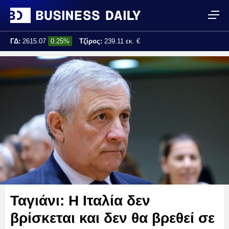
ΓΔ:
2615.07
0.25%
Τζίρος:
239.11 εκ. €
Τελ. ενημέρωση:
17:25:01
Ταγιάνι: Η Ιταλία δεν
βρίσκεται και δεν θα βρεθεί σε