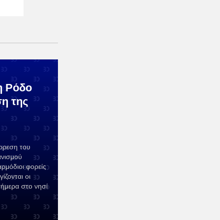
η Ρόδο
η της
ρρεση του
ανισμού
ρμόδιοι φορείς
ίζονται οι
σήμερα στο νησί