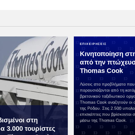
ΕΠΙΧΕΙΡΗΣΕΙΣ
Κινητοποίηση στ
από την πτώχευσ
Thomas Cook
Λύσεις στα προβλήματα που
παρουσιάζονται από τη κατά
βρετανικού ταξιδιωτικού οργ
Thomas Cook αναζητούν οι α
της Ρόδου. Στις 2.500 υπολογ
επισκέπτες που βρίσκονται 
ισμένοι στη
μέσω της Thomas Cook.
α 3.000 τουρίστες