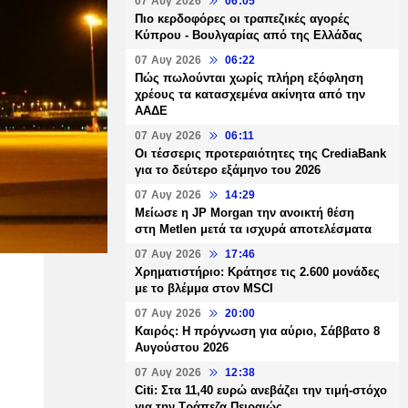
07 Αυγ 2026
06:05
Πιο κερδοφόρες οι τραπεζικές αγορές
Κύπρου - Βουλγαρίας από της Ελλάδας
07 Αυγ 2026
06:22
Πώς πωλούνται χωρίς πλήρη εξόφληση
χρέους τα κατασχεμένα ακίνητα από την
ΑΑΔΕ
07 Αυγ 2026
06:11
Οι τέσσερις προτεραιότητες της CrediaBank
για το δεύτερο εξάμηνο του 2026
07 Αυγ 2026
14:29
Μείωσε η JP Morgan την ανοικτή θέση
στη Metlen μετά τα ισχυρά αποτελέσματα
07 Αυγ 2026
17:46
Χρηματιστήριο: Κράτησε τις 2.600 μονάδες
με το βλέμμα στον MSCI
07 Αυγ 2026
20:00
Καιρός: Η πρόγνωση για αύριο, Σάββατο 8
Αυγούστου 2026
07 Αυγ 2026
12:38
Citi: Στα 11,40 ευρώ ανεβάζει την τιμή-στόχο
για την Τράπεζα Πειραιώς