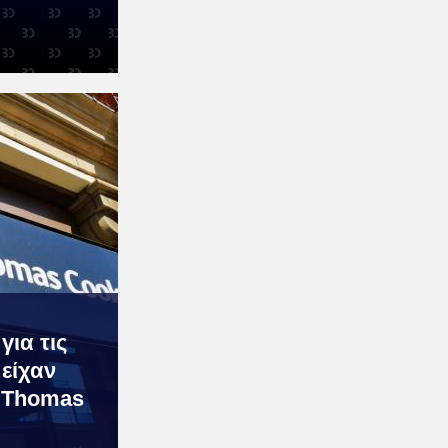
ια τις
 είχαν
 Thomas