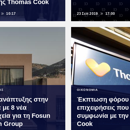
ης Thomas Cook
10:17
23 Σεπ 2019
17:00
ΙΣ
ΟΙΚΟΝΟΜΙΑ
ανάπτυξης στην
Έκπτωση φόρου γ
 με 8 νέα
επιχειρήσεις που
εία για τη Fosun
συμφωνία με την
m Group
Cook