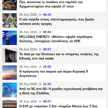
Πώς κινούνται οι insiders στο ταμπλό του
Χρηματιστηρίου στα υψηλά 17 ετών
08 Αυγ 2026
08:10
Η νέα παγίδα στους πλειστηριασμούς που βγάζει
ακίνητα εκτός αγοράς
08 Αυγ 2026
08:04
HELLENiQ ENERGY: «Βλέπει» υψηλά περιθώρια
διύλισης, επιταχύνει επενδύσεις σε ΑΠΕ
08 Αυγ 2026
08:07
Το deal με την Dromeus και οι επόμενες κινήσεις της
Εθνικής στο real estate
08 Αυγ 2026
20:00
Η πρόγνωση του καιρού για αύριο Κυριακή 9
Αυγούστου
08 Αυγ 2026
11:19
Από το 5G στο 6G: Η μεγάλη τεχνολογική μετάβαση και
η θέση της Ελλάδας
08 Αυγ 2026
08:07
Η ΕΑΤ με «προίκα» 2 δισ. στηρίζει δάνεια έως 5 δισ.