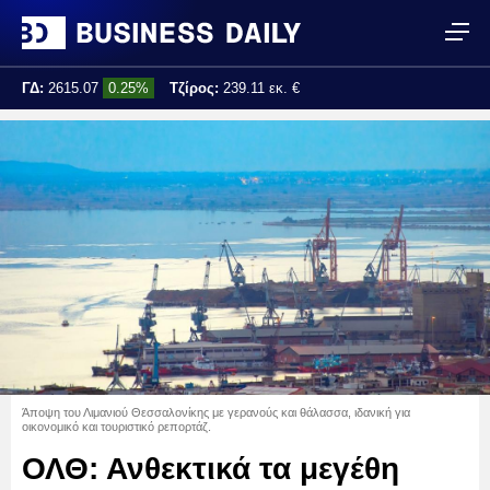
ΓΔ:
2615.07
0.25%
Τζίρος:
239.11 εκ. €
Τελ. ενημέρωση:
17:25:01
Άποψη του Λιμανιού Θεσσαλονίκης με γερανούς και θάλασσα, ιδανική για
οικονομικό και τουριστικό ρεπορτάζ.
ΟΛΘ: Ανθεκτικά τα μεγέθη