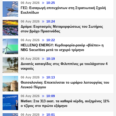
06 Αυγ 2026
10:25
ΓΕΣ: Εισαγωγή επιτυχόντων στη Στρατιωτική Σχολή
Ευελπίδων
06 Αυγ 2026
10:24
Δράμα: Εορτασμός Μεταμορφώσεως του Σωτήρος
στον βράχο Πρασινάδας
06 Αυγ 2026
10:22
HELLENiQ ENERGY: Κερδοφορία-ρεκόρ «βλέπει» η
NBG Securities μετά το ισχυρό τρίμηνο
06 Αυγ 2026
10:19
Δυνατές καταιγίδες στις Φιλιππίνες με τουλάχιστον 4
νεκρούς
06 Αυγ 2026
10:13
Θεσσαλονίκη: Επεκτείνεται το ωράριο λειτουργίας του
Λευκού Πύργου
06 Αυγ 2026
10:09
Metlen: Στα 313 εκατ. τα καθαρά κέρδη, αυξημένος 11%
ο τζίρος στο πρώτο εξάμηνο
06 Αυγ 2026
10:01