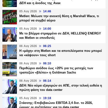
ΔΕΗ και η άνοδος της Avax
05 Αυγ 2026
14:46
Metlen: Μείωσε την ανοικτή θέση η Marshall Wace, τι
μπορεί να συμβεί αύριο
05 Αυγ 2026
14:00
Με το βλέμμα στραμμένο σε ΔΕΗ, HELLENiQ ENERGY
και Metlen οι επενδυτές
06 Αυγ 2026
06:25
H «μάχη» στη Metlen και τα αποτελέσματα που μπορεί
να «κάψουν» τους short
06 Αυγ 2026
06:10
Περιθώριο ανόδου έως +20% για τις μετοχές των
τραπεζών «βλέπει» η Goldman Sachs
06 Αυγ 2026
06:14
ΔΕΗ: Νέο κύμα εξαγορών σε ΑΠΕ, στην τελική ευθεία η
πρώτη φάση του data center
05 Αυγ 2026
19:18
Στάσσης: Επιβεβαιώνει EBITDA 2,4 δισ. το 2026,
ώριμες οι συζητήσεις για το data center