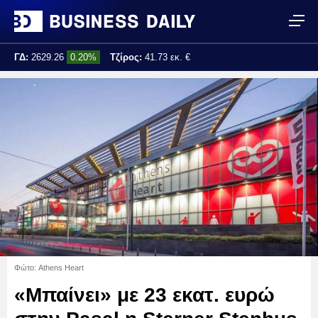
ΓΔ:
2629.26
0.20%
Τζίρος:
41.73 εκ. €
Τελ. ενημέρωση:
10:57:36
Φώτο: Athens Heart
«Μπαίνει» με 23 εκατ. ευρώ