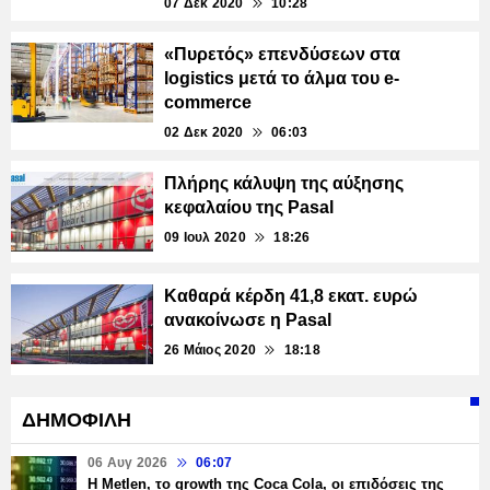
07 Δεκ 2020
10:28
«Πυρετός» επενδύσεων στα
logistics μετά το άλμα του e-
commerce
02 Δεκ 2020
06:03
Πλήρης κάλυψη της αύξησης
κεφαλαίου της Pasal
09 Ιουλ 2020
18:26
Καθαρά κέρδη 41,8 εκατ. ευρώ
ανακοίνωσε η Pasal
26 Μάιος 2020
18:18
ΔΗΜΟΦΙΛΗ
06 Αυγ 2026
06:07
H Metlen, το growth της Coca Cola, οι επιδόσεις της