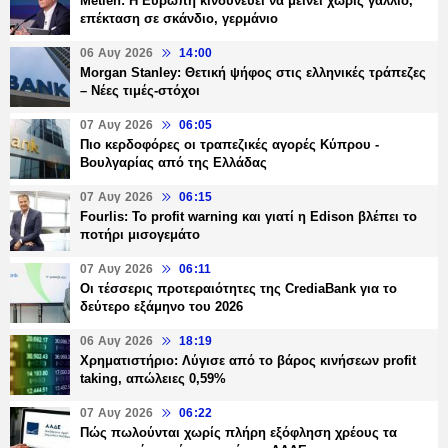
Metlen: Η Ευρώπη κινδυνεύει να μείνει χωρίς γάλλιο,
επέκταση σε σκάνδιο, γερμάνιο
06 Αυγ 2026
14:00
Morgan Stanley: Θετική ψήφος στις ελληνικές τράπεζες
– Νέες τιμές-στόχοι
07 Αυγ 2026
06:05
Πιο κερδοφόρες οι τραπεζικές αγορές Κύπρου -
Βουλγαρίας από της Ελλάδας
07 Αυγ 2026
06:15
Fourlis: Το profit warning και γιατί η Edison βλέπει το
ποτήρι μισογεμάτο
07 Αυγ 2026
06:11
Οι τέσσερις προτεραιότητες της CrediaBank για το
δεύτερο εξάμηνο του 2026
06 Αυγ 2026
18:19
Χρηματιστήριο: Λύγισε από το βάρος κινήσεων profit
taking, απώλειες 0,59%
07 Αυγ 2026
06:22
Πώς πωλούνται χωρίς πλήρη εξόφληση χρέους τα