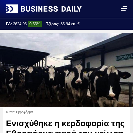
ΓΔ:
2624.93
0.63%
Τζίρος:
85.94 εκ. €
Τελ. ενημέρωση:
13:42:35
Φώτο: Εβροφάρμα
Ενισχύθηκε η κερδοφορία της