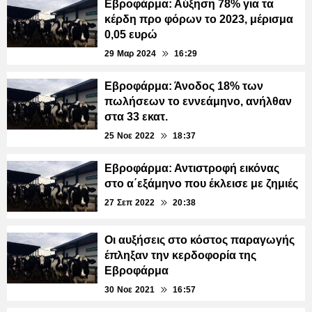
Εβροφάρμα: Αύξηση 78% για τα
κέρδη προ φόρων το 2023, μέρισμα
0,05 ευρώ
29 Μαρ 2024
16:29
Εβροφάρμα: Άνοδος 18% των
πωλήσεων το εννεάμηνο, ανήλθαν
στα 33 εκατ.
25 Νοε 2022
18:37
Εβροφάρμα: Αντιστροφή εικόνας
στο α΄εξάμηνο που έκλεισε με ζημιές
27 Σεπ 2022
20:38
Οι αυξήσεις στο κόστος παραγωγής
έπληξαν την κερδοφορία της
Εβροφάρμα
30 Νοε 2021
16:57