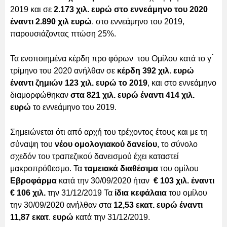
2019 και σε
2.173 χιλ. ευρώ στο εννεάμηνο του 2020
έναντι 2.890 χιλ ευρώ
. στο εννεάμηνο του 2019,
παρουσιάζοντας πτώση 25%.
Τα ενοποιημένα κέρδη προ φόρων του Ομίλου κατά το γ ́
τρίμηνο του 2020 ανήλθαν σε
κέρδη 392 χιλ. ευρώ
έναντι ζημιών 123 χιλ. ευρώ το 2019
, και στο εννεάμηνο
διαμορφώθηκαν
στα 821 χιλ. ευρώ έναντι 414 χιλ.
ευρώ
το εννεάμηνο του 2019.
Σημειώνεται ότι από αρχή του τρέχοντος έτους και με τη
σύναψη του
νέου ομολογιακού δανείου
, το σύνολο
σχεδόν του τραπεζικού δανεισμού έχει καταστεί
μακροπρόθεσμο. Τα
ταμειακά διαθέσιμα
του ομίλου
Εβροφάρμα
κατά την 30/09/2020 ήταν
€ 103 χιλ. έναντι
€ 106 χιλ.
την 31/12/2019 Τα
ίδια κεφάλαια
του ομίλου
την 30/09/2020 ανήλθαν στα
12,53 εκατ. ευρώ έναντι
11,87 εκατ
.
ευρώ
κατά την 31/12/2019.