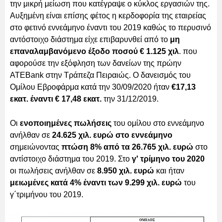
την μικρή μείωση που κατέγραψε ο κύκλος εργασιών της.
Αυξημένη είναι επίσης φέτος η κερδοφορία της εταιρείας
στο φετινό εννεάμηνο έναντι του 2019 καθώς το περυσινό
αντόστοιχο διάστημα είχε επιβαρυνθεί από το
μη
επαναλαμβανόμενο έξοδο ποσού € 1.125 χιλ
. που
αφορούσε την εξόφληση των δανείων της πρώην
ΑΤΕBank στην Τράπεζα Πειραιώς. Ο δανεισμός του
Ομίλου Εβροφάρμα κατά την 30/09/2020 ήταν
€17,13
εκατ. έναντι € 17,48 εκατ.
την 31/12/2019.
Οι
ενοποιημένες πωλήσεις
του ομίλου στο εννεάμηνο
ανήλθαν σε
24.625 χιλ. ευρώ στο εννεάμηνο
σημειώνοντας
πτώση 8% από τα 26.765 χιλ. ευρώ
στο
αντίστοιχο διάστημα του 2019. Στο
γ' τρίμηνο του 2020
οι πωλήσεις ανήλθαν σε
8.950 χιλ. ευρώ
και ήταν
μειωμένες κατά 4% έναντι των 9.299 χιλ. ευρώ
του
γ΄τριμήνου του 2019.