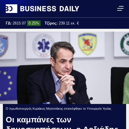
ΓΔ:
2615.07
0.25%
Τζίρος:
239.11 εκ. €
Τελ. ενημέρωση:
17:25:01
Ο πρωθυπουργός Κυριάκος Μητσοτάκης επισκέφθηκε το Υπουργείο Υγείας
Οι καμπάνες των