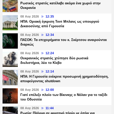
Ρωσικός στρατός κατέλαβε ακόμα ένα χωριό στην
Ουκρανία
08 Αυγ 2026
12:35
ΗΠΑ: Οριακή έγκριση Τοντ Μπλανς ως υπουργού
Δικαιοσύνης από Γερουσία
08 Αυγ 2026
12:34
ΠΑΣΟΚ: Τα επιχειρήματα του κ. Σκέρτσου αναιρούνται
διαρκώς
08 Αυγ 2026
12:24
Ουκρανικός στρατός χτύπησε δύο ρωσικά
διυλιστήρια, λέει το Κίεβο
08 Αυγ 2026
12:14
ΗΠΑ: Η Γερουσία ενέκρινε προσωρινή χρηματοδότηση,
αποφεύγοντας shutdown
08 Αυγ 2026
12:00
Γιατί επέλεξε πλοίο των Βίκινκγς ο Νόλαν για το ταξίδι
του Οδυσσέα
08 Αυγ 2026
11:44
Ρωσία: Πλήγμα σε φορτηγό πλοίο με όπλα για