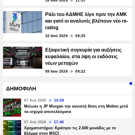
16 Ιουν 2026
11:53
Ράλι του ΑΔΜΗΕ λίγο πριν την ΑΜΚ
και γιατί οι αναλυτές βλέπουν νέο re-
rating
10 Ιουν 2026
06:25
Εξαιρετική συγκυρία για αυξήσεις
κεφαλαίου, στα ύψη οι εκδόσεις
νέων μετοχών
09 Ιουν 2026
06:22
ΔΗΜΟΦΙΛΗ
07 Αυγ 2026
14:29
Μείωσε η JP Morgan την ανοικτή θέση στη Metlen μετά
τα ισχυρά αποτελέσματα
07 Αυγ 2026
17:46
Χρηματιστήριο: Κράτησε τις 2.600 μονάδες με το
βλέμμα στον MSCI