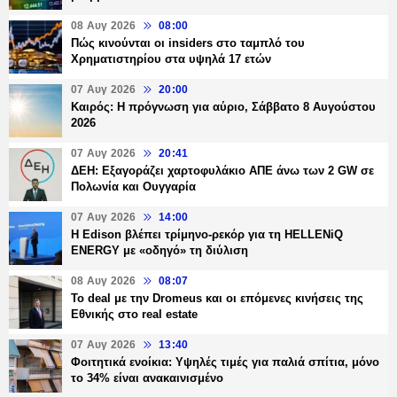
08 Αυγ 2026
08:00
Πώς κινούνται οι insiders στο ταμπλό του
Χρηματιστηρίου στα υψηλά 17 ετών
07 Αυγ 2026
20:00
Καιρός: Η πρόγνωση για αύριο, Σάββατο 8 Αυγούστου
2026
07 Αυγ 2026
20:41
ΔΕΗ: Εξαγοράζει χαρτοφυλάκιο ΑΠΕ άνω των 2 GW σε
Πολωνία και Ουγγαρία
07 Αυγ 2026
14:00
Η Edison βλέπει τρίμηνο-ρεκόρ για τη HELLENiQ
ENERGY με «οδηγό» τη διύλιση
08 Αυγ 2026
08:07
Το deal με την Dromeus και οι επόμενες κινήσεις της
Εθνικής στο real estate
07 Αυγ 2026
13:40
Φοιτητικά ενοίκια: Υψηλές τιμές για παλιά σπίτια, μόνο
το 34% είναι ανακαινισμένο