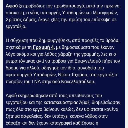
Αφού
ξεπροβόδισε τον πρωθυπουργό, μετά την πρωινή
σύσκεψη, ο νέος υπουργός Υποδομών και Μεταφορών,
Χρίστος Δήμας, έκανε χθες την πρώτη του επίσκεψη σε
εργοτάξιο.
Η σύγχυση που δημιουργήθηκε, από προχθές το βράδυ,
σχετικά με τη
Γραμμή 4,
με δημοσιεύματα που έκαναν
λόγο ακόμα και για λάθος χάραξη της γραμμής, λες κι ο
μετροπόντικας αντί να τραβάει για Ευαγγελισμό πήρε τον
δρόμο για αλλού, οδήγησε τον ίδιο, συνοδεία του
υφυπουργού Υποδομών, Νίκου Ταχιάου, στο εργοτάξιο
πλησίον του ΓΝΑ στην οδό Κανελλοπούλου.
Αφού ενημερώθηκαν από τους υπεύθυνους του
εργοταξίου και της κατασκευάστριας Άβαξ, διαβεβαίωσαν
πως όλα στο έργο βαίνουν καλώς, δεν υφίσταται κανένα
ζήτημα ασφαλείας, δεν υπάρχει κανένα λάθος στην
χάραξη και δεν έχουν καταγραφεί καθιζήσεις ή