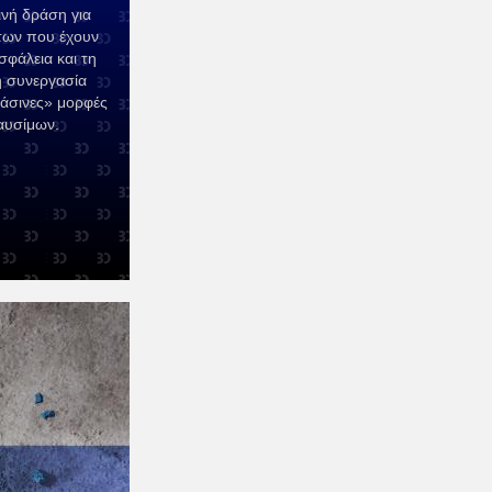
νή δράση για
των που έχουν
σφάλεια και τη
τη συνεργασία
ράσινες» μορφές
καυσίμων.