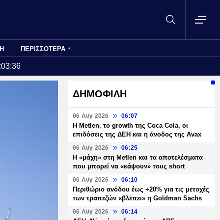
Η
ΠΕΡΙΣΣΟΤΕΡΑ
:03:36
ΔΗΜΟΦΙΛΗ
06 Αυγ 2026
06:07
H Metlen, το growth της Coca Cola, οι
επιδόσεις της ΔΕΗ και η άνοδος της Avax
06 Αυγ 2026
06:25
H «μάχη» στη Metlen και τα αποτελέσματα
που μπορεί να «κάψουν» τους short
06 Αυγ 2026
06:10
Περιθώριο ανόδου έως +20% για τις μετοχές
των τραπεζών «βλέπει» η Goldman Sachs
06 Αυγ 2026
06:14