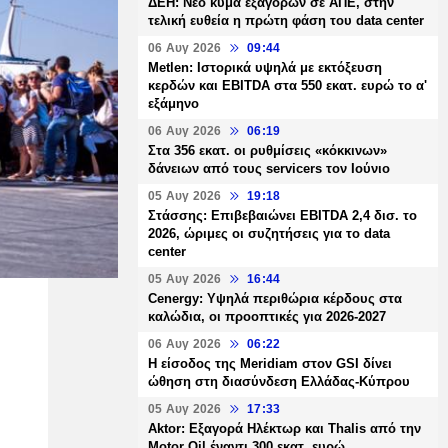
ΔΕΗ: Νέο κύμα εξαγορών σε ΑΠΕ, στην
τελική ευθεία η πρώτη φάση του data center
06 Αυγ 2026
09:44
Metlen: Ιστορικά υψηλά με εκτόξευση
κερδών και EBITDA στα 550 εκατ. ευρώ το α'
εξάμηνο
06 Αυγ 2026
06:19
Στα 356 εκατ. οι ρυθμίσεις «κόκκινων»
δάνειων από τους servicers τον Ιούνιο
05 Αυγ 2026
19:18
Στάσσης: Επιβεβαιώνει EBITDA 2,4 δισ. το
2026, ώριμες οι συζητήσεις για το data
center
05 Αυγ 2026
16:44
Cenergy: Υψηλά περιθώρια κέρδους στα
καλώδια, οι προοπτικές για 2026-2027
06 Αυγ 2026
06:22
Η είσοδος της Meridiam στον GSI δίνει
ώθηση στη διασύνδεση Ελλάδας-Κύπρου
05 Αυγ 2026
17:33
Aktor: Εξαγορά Ηλέκτωρ και Thalis από την
Motor Oil έναντι 300 εκατ. ευρώ