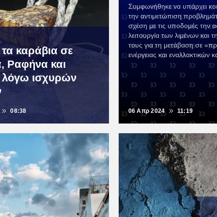
Συμφωνήθηκε να υπάρχει κοι
την αντιμετώπιση προβλημά
σχέση με τις υποδομές την α
λειτουργία των λιμένων και 
τους για τη μετάβαση σε «π
 τα καράβια σε
ενέργειας και εναλλακτικών 
ά, Ραφήνα και
 λόγω ισχυρών
ν
08:38
06 Απρ 2024
11:19