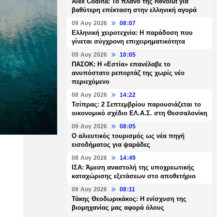
Alex Codina: Το πλάνο της Revolut για
βαθύτερη επέκταση στην ελληνική αγορά
09 Αυγ 2026
08:07
Ελληνική χειροτεχνία: Η παράδοση που
γίνεται σύγχρονη επιχειρηματικότητα
09 Αυγ 2026
10:05
ΠΑΣΟΚ: Η «Εστία» επανέλαβε το
ανυπόστατο ρεπορτάζ της χωρίς νέο
περιεχόμενο
08 Αυγ 2026
14:22
Τσίπρας: 2 Σεπτεμβρίου παρουσιάζεται το
οικονομικό σχέδιο ΕΛ.Α.Σ. στη Θεσσαλονίκη
09 Αυγ 2026
08:05
Ο αλιευτικός τουρισμός ως νέα πηγή
εισοδήματος για ψαράδες
08 Αυγ 2026
14:49
ΙΣΑ: Άμεση αναστολή της υποχρεωτικής
καταχώρισης εξετάσεων στο αποθετήριο
09 Αυγ 2026
08:11
Τάκης Θεοδωρικάκος: Η ενίσχυση της
βιομηχανίας μας αφορά όλους