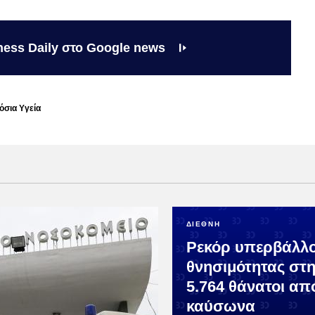
ness Daily στο Google news
όσια Υγεία
ΔΙΕΘΝΗ
Ρεκόρ υπερβάλλ
θνησιμότητας στη
5.764 θάνατοι απ
καύσωνα