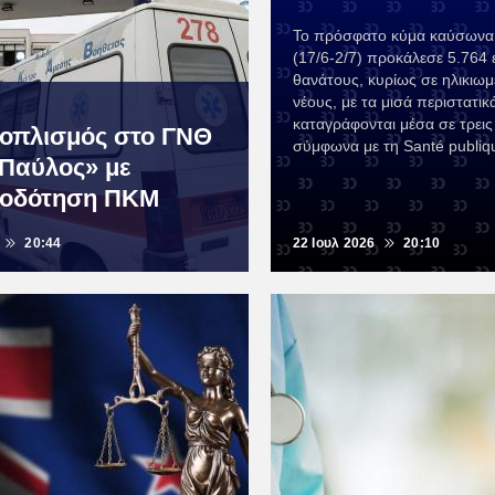
Το πρόσφατο κύμα καύσωνα 
(17/6-2/7) προκάλεσε 5.764 
θανάτους, κυρίως σε ηλικιωμ
νέους, με τα μισά περιστατικ
καταγράφονται μέσα σε τρεις
ξοπλισμός στο ΓΝΘ
σύμφωνα με τη Santé publiq
 Παύλος» με
τοδότηση ΠΚΜ
20:44
22 Ιουλ 2026
20:10