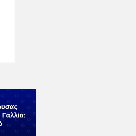
ουσας
 Γαλλία:
ό