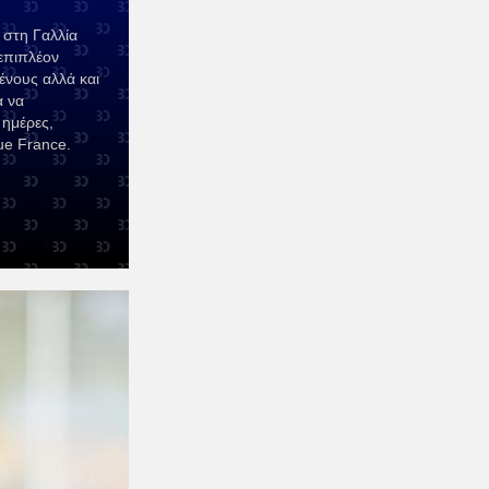
στη Γαλλία
επιπλέον
ένους αλλά και
ά να
 ημέρες,
ue France.