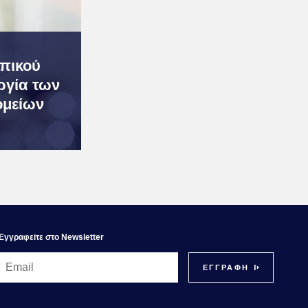
πικού
υργία των
ομείων
Εγγραφεiτε στο Newsletter