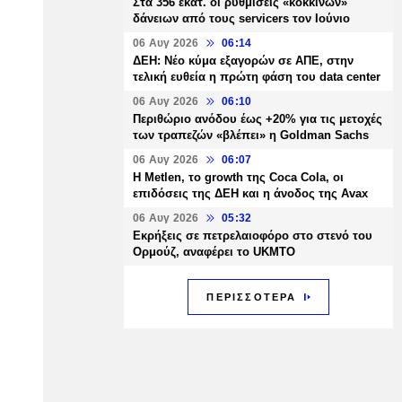
Στα 356 εκατ. οι ρυθμίσεις «κόκκινων»
δάνειων από τους servicers τον Ιούνιο
06 Αυγ 2026
06:14
ΔΕΗ: Νέο κύμα εξαγορών σε ΑΠΕ, στην
τελική ευθεία η πρώτη φάση του data center
06 Αυγ 2026
06:10
Περιθώριο ανόδου έως +20% για τις μετοχές
των τραπεζών «βλέπει» η Goldman Sachs
06 Αυγ 2026
06:07
H Metlen, το growth της Coca Cola, οι
επιδόσεις της ΔΕΗ και η άνοδος της Avax
06 Αυγ 2026
05:32
Εκρήξεις σε πετρελαιοφόρο στο στενό του
Ορμούζ, αναφέρει το UKMTO
ΠΕΡΙΣΣΟΤΕΡΑ