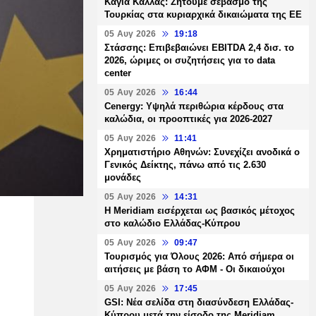
Καγιά Κάλλας: Ζητούμε σεβασμό της
Τουρκίας στα κυριαρχικά δικαιώματα της ΕΕ
05 Αυγ 2026
19:18
Στάσσης: Επιβεβαιώνει EBITDA 2,4 δισ. το
2026, ώριμες οι συζητήσεις για το data
center
05 Αυγ 2026
16:44
Cenergy: Υψηλά περιθώρια κέρδους στα
καλώδια, οι προοπτικές για 2026-2027
05 Αυγ 2026
11:41
Χρηματιστήριο Αθηνών: Συνεχίζει ανοδικά ο
Γενικός Δείκτης, πάνω από τις 2.630
μονάδες
05 Αυγ 2026
14:31
Η Meridiam εισέρχεται ως βασικός μέτοχος
στο καλώδιο Ελλάδας-Κύπρου
05 Αυγ 2026
09:47
Τουρισμός για Όλους 2026: Από σήμερα οι
αιτήσεις με βάση το ΑΦΜ - Οι δικαιούχοι
05 Αυγ 2026
17:45
GSI: Νέα σελίδα στη διασύνδεση Ελλάδας-
Κύπρου μετά την είσοδο της Meridiam