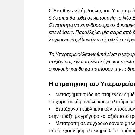
Ο Διευθύνων Σύμβουλος του Υπερταμείο
διάστημα θα τεθεί σε λειτουργία το Νέο
δυνατότητα να επενδύσουμε σε δυναμικού
επενδύσεις. Παράλληλα, μία σειρά από 
Συγκοινωνίες Αθηνών κ.α.), αλλά και έ
Το Υπερταμείο/Growthfund είναι η γέφυρ
πυξίδα μας είναι τα λίγα λόγια και πολ
οικονομία και θα καταστήσουν την καθη
Η στρατηγική του Υπερταμείο
• Μετασχηματισμός υφιστάμενων δημόσι
επιχειρησιακά μοντέλα και κουλτούρα μ
• Επιτάχυνση εμβληματικών υποδομών 
στην πράξη με γρήγορο και αξιόπιστο τ
• Μετατροπή σε σύγχρονο sovereign wea
οποίο έχουν ήδη ολοκληρωθεί οι πρόδρο