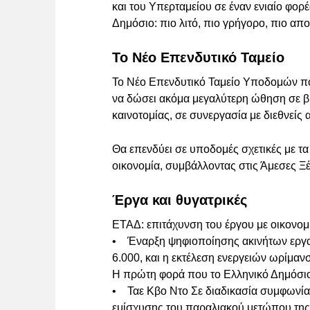
και του Υπερταμείου σε έναν ενιαίο φορέ
Δημόσιο: πιο λιτό, πιο γρήγορο, πιο απο
Το Νέο Επενδυτικό Ταμείο
Το Νέο Επενδυτικό Ταμείο Υποδομών που
να δώσει ακόμα μεγαλύτερη ώθηση σε β
καινοτομίας, σε συνεργασία με διεθνείς 
Θα επενδύει σε υποδομές σχετικές με τα l
οικονομία, συμβάλλοντας στις Άμεσες Ξ
Έργα και θυγατρικές
ΕΤΑΔ: επιτάχυνση του έργου με οικονομ
• Έναρξη ψηφιοποίησης ακινήτων εργαλ
6.000, και η εκτέλεση ενεργειών ωρίμαν
Η πρώτη φορά που το Ελληνικό Δημόσιο θ
• Ταε Κβο Ντο Σε διαδικασία συμφωνία
εμίσχυσης του παραλιακού μετώπου της 