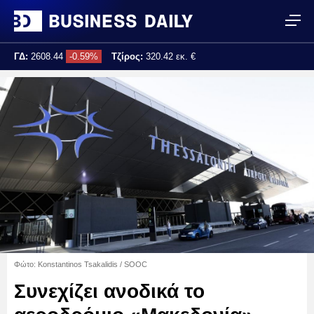
ΓΔ:
2608.44
-0.59%
Τζίρος:
320.42 εκ. €
Τελ. ενημέρωση:
17:25:02
Φώτο: Konstantinos Tsakalidis / SOOC
Συνεχίζει ανοδικά το