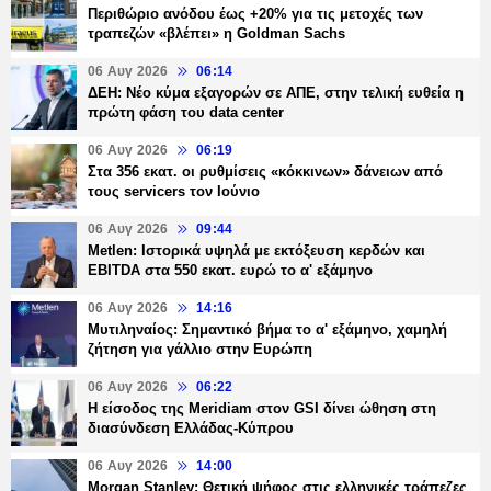
Περιθώριο ανόδου έως +20% για τις μετοχές των
τραπεζών «βλέπει» η Goldman Sachs
06 Αυγ 2026
06:14
ΔΕΗ: Νέο κύμα εξαγορών σε ΑΠΕ, στην τελική ευθεία η
πρώτη φάση του data center
06 Αυγ 2026
06:19
Στα 356 εκατ. οι ρυθμίσεις «κόκκινων» δάνειων από
τους servicers τον Ιούνιο
06 Αυγ 2026
09:44
Metlen: Ιστορικά υψηλά με εκτόξευση κερδών και
EBITDA στα 550 εκατ. ευρώ το α' εξάμηνο
06 Αυγ 2026
14:16
Μυτιληναίος: Σημαντικό βήμα το α' εξάμηνο, χαμηλή
ζήτηση για γάλλιο στην Ευρώπη
06 Αυγ 2026
06:22
Η είσοδος της Meridiam στον GSI δίνει ώθηση στη
διασύνδεση Ελλάδας-Κύπρου
06 Αυγ 2026
14:00
Morgan Stanley: Θετική ψήφος στις ελληνικές τράπεζες