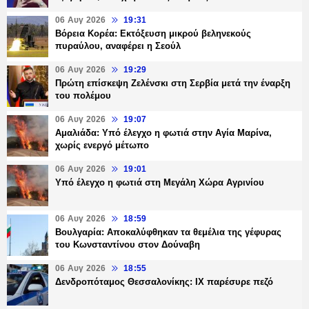
06 Αυγ 2026
19:31
Βόρεια Κορέα: Εκτόξευση μικρού βεληνεκούς
πυραύλου, αναφέρει η Σεούλ
06 Αυγ 2026
19:29
Πρώτη επίσκεψη Ζελένσκι στη Σερβία μετά την έναρξη
του πολέμου
06 Αυγ 2026
19:07
Αμαλιάδα: Υπό έλεγχο η φωτιά στην Αγία Μαρίνα,
χωρίς ενεργό μέτωπο
06 Αυγ 2026
19:01
Υπό έλεγχο η φωτιά στη Μεγάλη Χώρα Αγρινίου
06 Αυγ 2026
18:59
Βουλγαρία: Αποκαλύφθηκαν τα θεμέλια της γέφυρας
του Κωνσταντίνου στον Δούναβη
06 Αυγ 2026
18:55
Δενδροπόταμος Θεσσαλονίκης: ΙΧ παρέσυρε πεζό