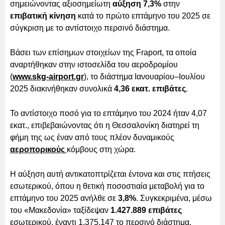
σημειώνοντας αξιοσημείωτη
αύξηση 7,3%
στην
επιβατική κίνηση
κατά το πρώτο επτάμηνο του 2025 σε
σύγκριση με το αντίστοιχο περσινό διάστημα.
Βάσει των επίσημων στοιχείων της Fraport, τα οποία
αναρτήθηκαν στην ιστοσελίδα του αεροδρομίου
(
www.skg-airport.gr
), το διάστημα Ιανουαρίου–Ιουλίου
2025 διακινήθηκαν συνολικά
4,36 εκατ. επιβάτες
.
Το αντίστοιχο ποσό για το επτάμηνο του 2024 ήταν 4,07
εκατ., επιβεβαιώνοντας ότι η Θεσσαλονίκη διατηρεί τη
φήμη της ως έναν από τους πλέον δυναμικούς
αεροπορικούς
κόμβους στη χώρα.
Η αύξηση αυτή αντικατοπτρίζεται έντονα και στις πτήσεις
εσωτερικού, όπου η θετική ποσοστιαία μεταβολή για το
επτάμηνο του 2025 ανήλθε σε
3,8%
. Συγκεκριμένα, μέσω
του «Μακεδονία» ταξίδεψαν
1.427.889 επιβάτες
εσωτερικού, έναντι 1.375.147 το περσινό διάστημα,