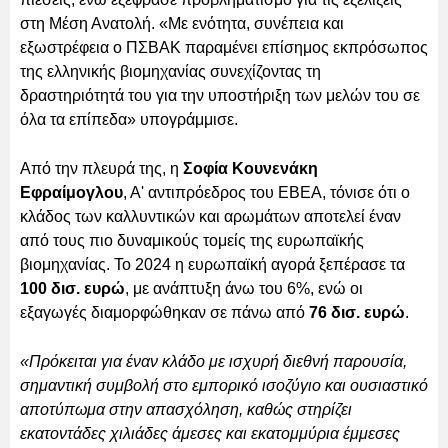
στη Μέση Ανατολή. «Με ενότητα, συνέπεια και
εξωστρέφεια ο ΠΣΒΑΚ παραμένει επίσημος εκπρόσωπος
της ελληνικής βιομηχανίας συνεχίζοντας τη
δραστηριότητά του για την υποστήριξη των μελών του σε
όλα τα επίπεδα» υπογράμμισε.
Από την πλευρά της, η
Σοφία Κουνενάκη
Εφραίμογλου
, Α' αντιπρόεδρος του ΕΒΕΑ, τόνισε ότι ο
κλάδος των καλλυντικών και αρωμάτων αποτελεί έναν
από τους πιο δυναμικούς τομείς της ευρωπαϊκής
βιομηχανίας. Το 2024 η ευρωπαϊκή αγορά ξεπέρασε τα
100 δισ. ευρώ
, με ανάπτυξη άνω του 6%, ενώ οι
εξαγωγές διαμορφώθηκαν σε πάνω από
76 δισ. ευρώ
.
«Πρόκειται για έναν κλάδο με ισχυρή διεθνή παρουσία,
σημαντική συμβολή στο εμπορικό ισοζύγιο και ουσιαστικό
αποτύπωμα στην απασχόληση, καθώς στηρίζει
εκατοντάδες χιλιάδες άμεσες και εκατομμύρια έμμεσες