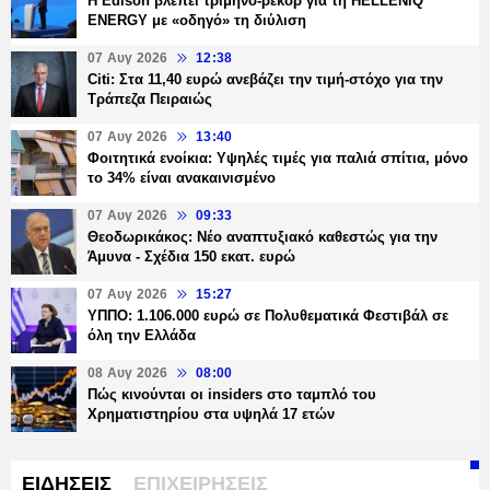
Η Edison βλέπει τρίμηνο-ρεκόρ για τη HELLENiQ
ENERGY με «οδηγό» τη διύλιση
07 Αυγ 2026
12:38
Citi: Στα 11,40 ευρώ ανεβάζει την τιμή-στόχο για την
Τράπεζα Πειραιώς
07 Αυγ 2026
13:40
Φοιτητικά ενοίκια: Υψηλές τιμές για παλιά σπίτια, μόνο
το 34% είναι ανακαινισμένο
07 Αυγ 2026
09:33
Θεοδωρικάκος: Νέο αναπτυξιακό καθεστώς για την
Άμυνα - Σχέδια 150 εκατ. ευρώ
07 Αυγ 2026
15:27
ΥΠΠΟ: 1.106.000 ευρώ σε Πολυθεματικά Φεστιβάλ σε
όλη την Ελλάδα
08 Αυγ 2026
08:00
Πώς κινούνται οι insiders στο ταμπλό του
Χρηματιστηρίου στα υψηλά 17 ετών
ΕΙΔΗΣΕΙΣ
ΕΠΙΧΕΙΡΗΣΕΙΣ