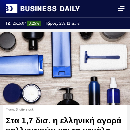
ΓΔ:
2615.07
0.25%
Τζίρος:
239.11 εκ. €
Τελ. ενημέρωση:
17:25:01
Φωτο: Shutterstock
Στα 1,7 δισ. η ελληνική αγορά