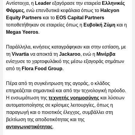
Αντίστοιχα, η
Leader
εξαγόρασε την εταιρεία
Ελληνικές
Φάρμες
, ενώ επενδυτικά κεφάλαια όπως το
Halcyon
Equity Partners
και το
EOS Capital Partners
τοποθετήθηκαν σε εταιρείες όπως η
Ευβοϊκή Ζύμη
και η
Megas Yeeros
.
Παράλληλα, κινήσεις καταγράφηκαν και στην εστίαση, με
τη
Vivartia
να αποκτά τη
Jackaroo
, ενώ η
Μινέρβα
ενίσχυσε το χαρτοφυλάκιό της μέσω εξαγοράς σημάτων
από τη
Flora Food Group
.
Πέρα από τη συγκέντρωση της αγοράς, ο κλάδος
επηρεάζεται σημαντικά και από την τεχνολογική πρόοδο.
Η ενσωμάτωση της
τεχνητής νοημοσύνης
και λύσεων
αυτοματοποίησης σε κρίσιμες λειτουργίες, όπως η
παραγωγή και ο ποιοτικός έλεγχος, συμβάλλει στη
βελτίωση της αποδοτικότητας και της
ανταγωνιστικότητας
.