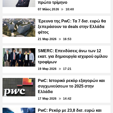
πρώτο τρίμηνο
07 Μάιος 2026
10:40
Έρευνα της PwC: Τα 7 δισ. ευρώ θα
ξεπεράσουν τα deals στην Ελλάδα
φέτος
21 Μαρ 2026
16:53
SMERC: Επενδύσεις άνω των 12
εκατ. για δημιουργία ισχυρού ομίλου
τροφίμων
19 Μαρ 2026
17:21
PwC: Ιστορικό ρεκόρ εξαγορών και
συγχωνεύσεων το 2025 στην
Ελλάδα
17 Μαρ 2026
14:42
PwC: Ρεκόρ με 23,8 δισ. ευρώ και