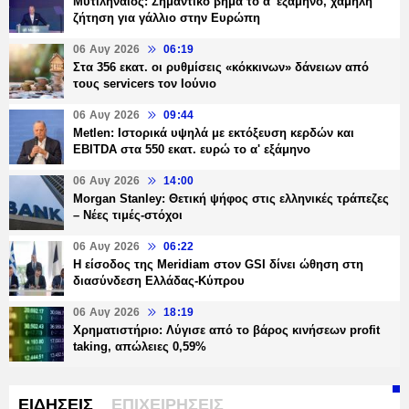
Μυτιληναίος: Σημαντικό βήμα το α' εξάμηνο, χαμηλή
ζήτηση για γάλλιο στην Ευρώπη
06 Αυγ 2026
06:19
Στα 356 εκατ. οι ρυθμίσεις «κόκκινων» δάνειων από
τους servicers τον Ιούνιο
06 Αυγ 2026
09:44
Metlen: Ιστορικά υψηλά με εκτόξευση κερδών και
EBITDA στα 550 εκατ. ευρώ το α' εξάμηνο
06 Αυγ 2026
14:00
Morgan Stanley: Θετική ψήφος στις ελληνικές τράπεζες
– Νέες τιμές-στόχοι
06 Αυγ 2026
06:22
Η είσοδος της Meridiam στον GSI δίνει ώθηση στη
διασύνδεση Ελλάδας-Κύπρου
06 Αυγ 2026
18:19
Χρηματιστήριο: Λύγισε από το βάρος κινήσεων profit
taking, απώλειες 0,59%
ΕΙΔΗΣΕΙΣ
ΕΠΙΧΕΙΡΗΣΕΙΣ