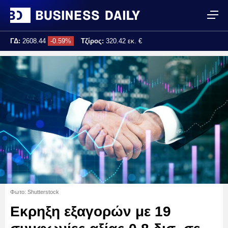
ΓΔ:
2608.44
-0.59%
Τζίρος:
320.42 εκ. €
Τελ. ενημέρωση:
17:25:02
Φωτο: Shutterstock
Εκρηξη εξαγορών με 19