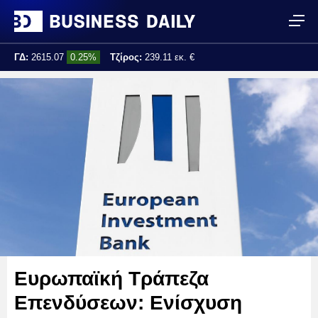
ΓΔ:
2615.07
0.25%
Τζίρος:
239.11 εκ. €
Τελ. ενημέρωση:
17:25:01
Ευρωπαϊκή Τράπεζα
Επενδύσεων: Ενίσχυση