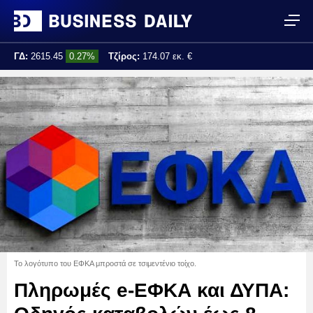
ΓΔ:
2615.45
0.27%
Τζίρος:
174.07 εκ. €
Τελ. ενημέρωση:
16:46:35
Το λογότυπο του ΕΦΚΑ μπροστά σε τσιμεντένιο τοίχο.
Πληρωμές e-ΕΦΚΑ και ΔΥΠΑ: