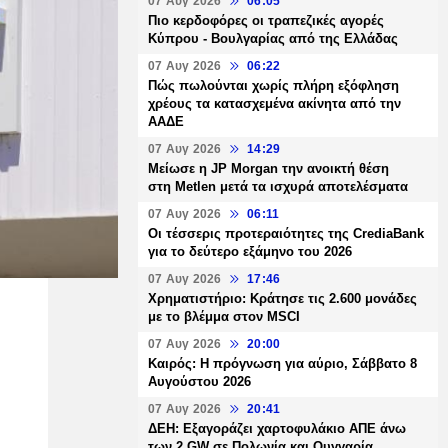
07 Αυγ 2026
06:05
Πιο κερδοφόρες οι τραπεζικές αγορές
Κύπρου - Βουλγαρίας από της Ελλάδας
07 Αυγ 2026
06:22
Πώς πωλούνται χωρίς πλήρη εξόφληση
χρέους τα κατασχεμένα ακίνητα από την
ΑΑΔΕ
07 Αυγ 2026
14:29
Μείωσε η JP Morgan την ανοικτή θέση
στη Metlen μετά τα ισχυρά αποτελέσματα
07 Αυγ 2026
06:11
Οι τέσσερις προτεραιότητες της CrediaBank
για το δεύτερο εξάμηνο του 2026
07 Αυγ 2026
17:46
Χρηματιστήριο: Κράτησε τις 2.600 μονάδες
με το βλέμμα στον MSCI
07 Αυγ 2026
20:00
Καιρός: Η πρόγνωση για αύριο, Σάββατο 8
Αυγούστου 2026
07 Αυγ 2026
20:41
ΔΕΗ: Εξαγοράζει χαρτοφυλάκιο ΑΠΕ άνω
των 2 GW σε Πολωνία και Ουγγαρία