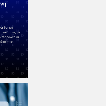
ύνη
ι θετική
ωγικότητα, με
υν παράλληλα
εξιότητες.