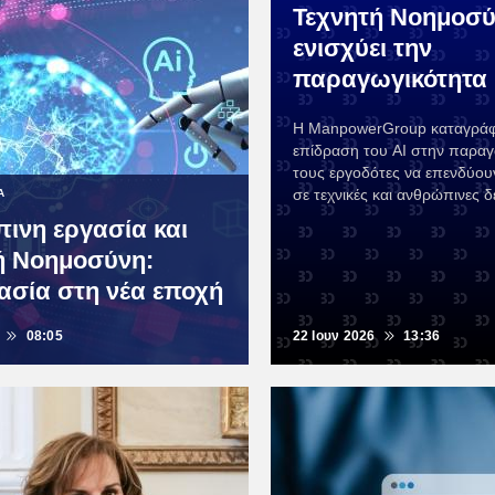
Τεχνητή Νοημοσ
ενισχύει την
παραγωγικότητα
Η ManpowerGroup καταγράφε
επίδραση του AI στην παραγ
τους εργοδότες να επενδύο
σε τεχνικές και ανθρώπινες δ
Α
ινη εργασία και
ή Νοημοσύνη:
ασία στη νέα εποχή
08:05
22 Ιουν 2026
13:36