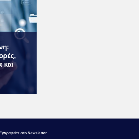
νη:
ορές,
α και
Εγγραφεiτε στο Newsletter