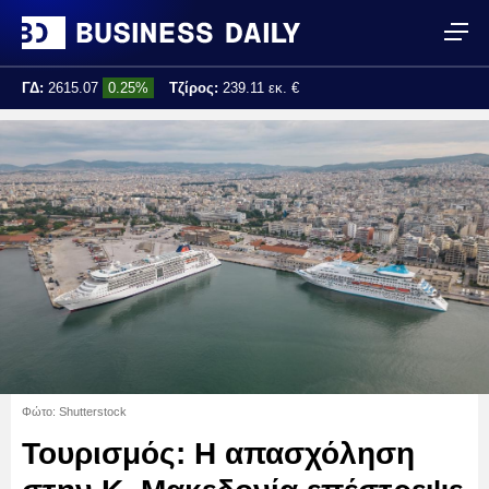
ΓΔ:
2615.07
0.25%
Τζίρος:
239.11 εκ. €
Τελ. ενημέρωση:
17:25:01
Φώτο: Shutterstock
Τουρισμός: Η απασχόληση