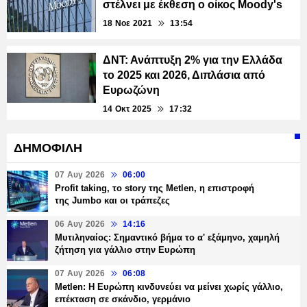
στέλνει με έκθεση ο οίκος Moody's
18 Νοε 2021
13:54
ΔΝΤ: Ανάπτυξη 2% για την Ελλάδα
το 2025 και 2026, Διπλάσια από
Ευρωζώνη
14 Οκτ 2025
17:32
ΔΗΜΟΦΙΛΗ
07 Αυγ 2026
06:00
Profit taking, το story της Metlen, η επιστροφή
της Jumbo και οι τράπεζες
06 Αυγ 2026
14:16
Μυτιληναίος: Σημαντικό βήμα το α' εξάμηνο, χαμηλή
ζήτηση για γάλλιο στην Ευρώπη
07 Αυγ 2026
06:08
Metlen: Η Ευρώπη κινδυνεύει να μείνει χωρίς γάλλιο,
επέκταση σε σκάνδιο, γερμάνιο