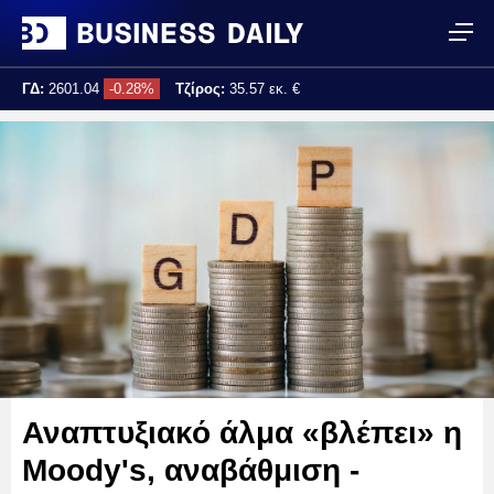
ΓΔ:
2601.04
-0.28%
Τζίρος:
35.57 εκ. €
Τελ. ενημέρωση:
11:44:35
Αναπτυξιακό άλμα «βλέπει» η
Moody's, αναβάθμιση -