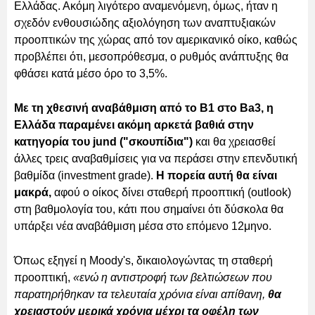
Ελλάδας. Ακόμη λιγότερο αναμενόμενη, όμως, ήταν η
σχεδόν ενθουσιώδης αξιολόγηση των αναπτυξιακών
προοπτικών της χώρας από τον αμερικανικό οίκο, καθώς
προβλέπει ότι, μεσοπρόθεσμα, ο ρυθμός ανάπτυξης θα
φθάσει κατά μέσο όρο το 3,5%.
Με τη χθεσινή αναβάθμιση από το B1 στο Ba3, η
Ελλάδα παραμένει ακόμη αρκετά βαθιά στην
κατηγορία του jund ("σκουπίδια")
και θα χρειασθεί
άλλες τρεις αναβαθμίσεις για να περάσει στην επενδυτική
βαθμίδα (investment grade).
Η πορεία αυτή θα είναι
μακρά,
αφού ο οίκος δίνει σταθερή προοπτική (outlook)
στη βαθμολογία του, κάτι που σημαίνει ότι δύσκολα θα
υπάρξει νέα αναβάθμιση μέσα στο επόμενο 12μηνο.
Όπως εξηγεί η Moody's, δικαιολογώντας τη σταθερή
προοπτική,
«ενώ η αντιστροφή των βελτιώσεων που
παρατηρήθηκαν τα τελευταία χρόνια είναι απίθανη,
θα
χρειαστούν μερικά χρόνια μέχρι τα οφέλη των