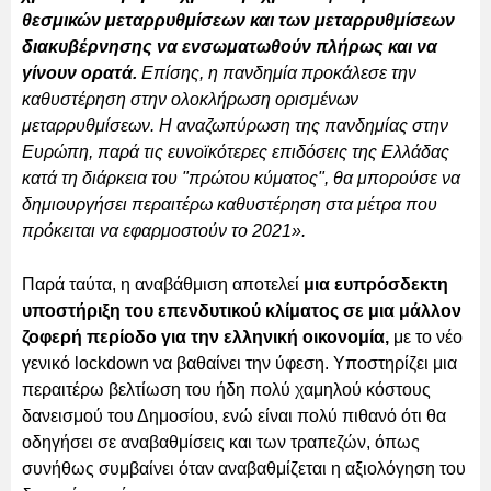
θεσμικών μεταρρυθμίσεων και των μεταρρυθμίσεων
διακυβέρνησης να ενσωματωθούν πλήρως και να
γίνουν ορατά.
Επίσης, η πανδημία προκάλεσε την
καθυστέρηση στην ολοκλήρωση ορισμένων
μεταρρυθμίσεων. Η αναζωπύρωση της πανδημίας στην
Ευρώπη, παρά τις ευνοϊκότερες επιδόσεις της Ελλάδας
κατά τη διάρκεια του "πρώτου κύματος", θα μπορούσε να
δημιουργήσει περαιτέρω καθυστέρηση στα μέτρα που
πρόκειται να εφαρμοστούν το 2021».
Παρά ταύτα, η αναβάθμιση αποτελεί
μια ευπρόσδεκτη
υποστήριξη του επενδυτικού κλίματος σε μια μάλλον
ζοφερή περίοδο για την ελληνική οικονομία,
με το νέο
γενικό lockdown να βαθαίνει την ύφεση. Υποστηρίζει μια
περαιτέρω βελτίωση του ήδη πολύ χαμηλού κόστους
δανεισμού του Δημοσίου, ενώ είναι πολύ πιθανό ότι θα
οδηγήσει σε αναβαθμίσεις και των τραπεζών, όπως
συνήθως συμβαίνει όταν αναβαθμίζεται η αξιολόγηση του