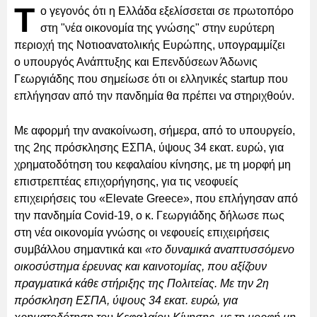
Τ
ο γεγονός ότι η Ελλάδα εξελίσσεται σε πρωτοπόρο
στη "νέα οικονομία της γνώσης" στην ευρύτερη
περιοχή της Νοτιοανατολικής Ευρώπης, υπογραμμίζει
ο υπουργός Ανάπτυξης και Επενδύσεων Άδωνις
Γεωργιάδης που σημείωσε ότι οι ελληνικές startup που
επλήγησαν από την πανδημία θα πρέπει να στηριχθούν.
Με αφορμή την ανακοίνωση, σήμερα, από το υπουργείο,
της 2ης πρόσκλησης ΕΣΠΑ, ύψους 34 εκατ. ευρώ, για
χρηματοδότηση του κεφαλαίου κίνησης, με τη μορφή μη
επιστρεπτέας επιχορήγησης, για τις νεοφυείς
επιχειρήσεις του «Elevate Greece», που επλήγησαν από
την πανδημία Covid-19, ο κ. Γεωργιάδης δήλωσε πως
στη νέα οικονομία γνώσης οι νεφουείς επιχειρήσεις
συμβάλλου σημαντικά και
«το δυναμικά αναπτυσσόμενο
οικοσύστημα έρευνας και καινοτομίας, που αξίζουν
πραγματικά κάθε στήριξης της Πολιτείας. Με την 2η
πρόσκληση ΕΣΠΑ, ύψους 34 εκατ. ευρώ, για