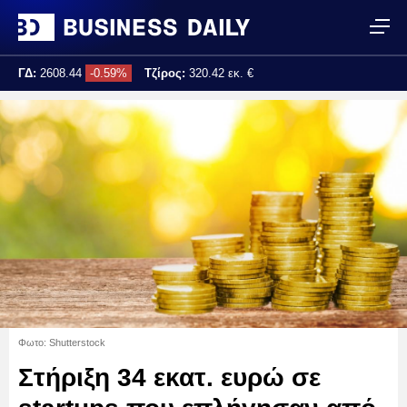
ΓΔ:
2608.44
-0.59%
Τζίρος:
320.42 εκ. €
Τελ. ενημέρωση:
17:25:02
Φωτο: Shutterstock
Στήριξη 34 εκατ. ευρώ σε