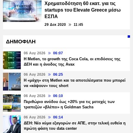
Χρηματοδότηση 60 εκατ. για τις
startups του Elevate Greece μέσω
ΕΣΠΑ
29 Δεκ 2020
11:45
ΔΗΜΟΦΙΛΗ
06 Αυγ 2026
06:07
H Metlen, το growth της Coca Cola, οι επιδόσεις της
ΔΕΗ και η άνοδος της Avax
06 Αυγ 2026
06:25
H «μάχη» στη Metlen και τα αποτελέσματα που μπορεί
να «κάψουν» τους short
06 Αυγ 2026
06:10
Περιθώριο ανόδου έως +20% για τις μετοχές των
τραπεζών «βλέπει» η Goldman Sachs
06 Αυγ 2026
06:14
ΔΕΗ: Νέο κύμα εξαγορών σε ΑΠΕ, στην τελική ευθεία η
πρώτη φάση του data center