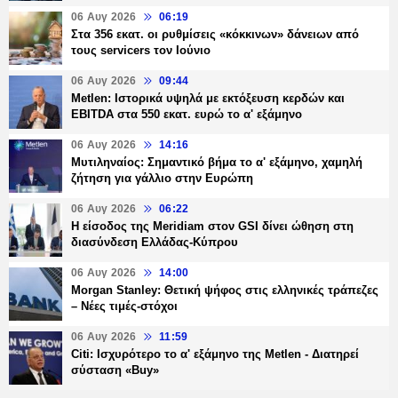
06 Αυγ 2026
06:19
Στα 356 εκατ. οι ρυθμίσεις «κόκκινων» δάνειων από
τους servicers τον Ιούνιο
06 Αυγ 2026
09:44
Metlen: Ιστορικά υψηλά με εκτόξευση κερδών και
EBITDA στα 550 εκατ. ευρώ το α' εξάμηνο
06 Αυγ 2026
14:16
Μυτιληναίος: Σημαντικό βήμα το α' εξάμηνο, χαμηλή
ζήτηση για γάλλιο στην Ευρώπη
06 Αυγ 2026
06:22
Η είσοδος της Meridiam στον GSI δίνει ώθηση στη
διασύνδεση Ελλάδας-Κύπρου
06 Αυγ 2026
14:00
Morgan Stanley: Θετική ψήφος στις ελληνικές τράπεζες
– Νέες τιμές-στόχοι
06 Αυγ 2026
11:59
Citi: Ισχυρότερο το α' εξάμηνο της Metlen - Διατηρεί
σύσταση «Buy»