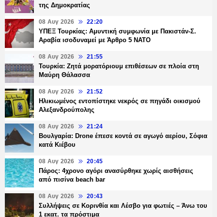
της Δημοκρατίας
08 Αυγ 2026
22:20
ΥΠΕΞ Τουρκίας: Αμυντική συμφωνία με Πακιστάν-Σ.
Αραβία ισοδυναμεί με Άρθρο 5 NATO
08 Αυγ 2026
21:55
Τουρκία: Ζητά μορατόριουμ επιθέσεων σε πλοία στη
Μαύρη Θάλασσα
08 Αυγ 2026
21:52
Ηλικιωμένος εντοπίστηκε νεκρός σε πηγάδι οικισμού
Αλεξανδρούπολης
08 Αυγ 2026
21:24
Βουλγαρία: Drone έπεσε κοντά σε αγωγό αερίου, Σόφια
κατά Κιέβου
08 Αυγ 2026
20:45
Πάρος: 4χρονο αγόρι ανασύρθηκε χωρίς αισθήσεις
από πισίνα beach bar
08 Αυγ 2026
20:43
Συλλήψεις σε Κορινθία και Λέσβο για φωτιές – Άνω του
1 εκατ. τα πρόστιμα