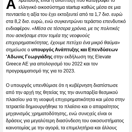
Α
λματώδης είναι η ανάπτυξη που καταγράφει το
ελληνικό οικοσύστημα startup καθώς μέσα σε μια
πενταετία η αξία του έχει εκτοξευτεί από τα 1,7 δισ. ευρώ
στα 8,2 δισ. ευρώ, ενώ συγκεντρώνει τεράστιο επενδυτικό
ενδιαφέρον.
«Μέσα σε τέσσερα χρόνια, με τις πολιτικές
που ασκήσαμε στον τομέα της νεοφυούς
επιχειρηματικότητας, έχουμε πετύχει ένα μικρό θαύμα»
σημείωσε ο
υπουργός Ανάπτυξης και Επενδύσεων
'Αδωνις Γεωργιάδης
στην εκδήλωση της Elevate
Greece AE για απολογισμό του 2022 και τον
προγραμματισμό της για το 2023.
Ο υπουργός υπενθύμισε ότι η κυβέρνηση διαπίστωσε
από την αρχή της θητείας της την ανυπαρξία θεσμικού
πλαισίου για τη νεοφυή επιχειρηματικότητα και μέσα στην
τετραετία δημιουργήθηκε το πλαίσιο και ο απαραίτητος
μηχανισμός χρηματοδότησης, ενώ συνεχείς είναι οι
δράσεις για μεγαλύτερη διασύνδεση του οικοσυστήματος
καινοτομίας με την αγορά, τα επιμελητήρια και άλλους