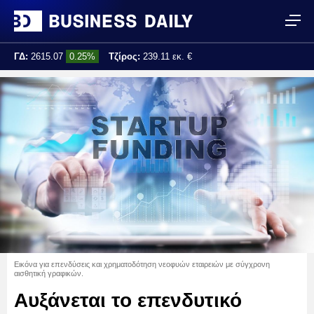
ΓΔ:
2615.07
0.25%
Τζίρος:
239.11 εκ. €
Τελ. ενημέρωση:
17:25:01
Εικόνα για επενδύσεις και χρηματοδότηση νεοφυών εταιρειών με σύγχρονη
αισθητική γραφικών.
Αυξάνεται το επενδυτικό