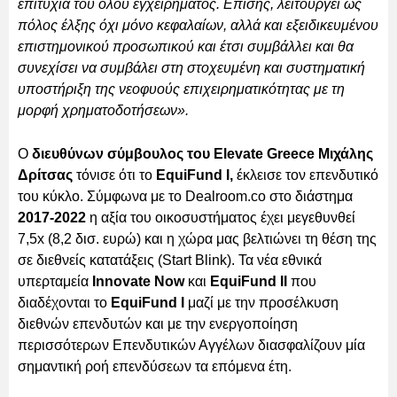
επιτυχία του όλου εγχειρήματος. Επίσης, λειτουργεί ως
πόλος έλξης όχι μόνο κεφαλαίων, αλλά και εξειδικευμένου
επιστημονικού προσωπικού και έτσι συμβάλλει και θα
συνεχίσει να συμβάλει στη στοχευμένη και συστηματική
υποστήριξη της νεοφυούς επιχειρηματικότητας με τη
μορφή χρηματοδοτήσεων».
Ο
διευθύνων σύμβουλος του Elevate Greece Μιχάλης
Δρίτσας
τόνισε ότι το
EquiFund Ι,
έκλεισε τον επενδυτικό
του κύκλο. Σύμφωνα με το Dealroom.co στο διάστημα
2017-2022
η αξία του οικοσυστήματος έχει μεγεθυνθεί
7,5x (8,2 δισ. ευρώ) και η χώρα μας βελτιώνει τη θέση της
σε διεθνείς κατατάξεις (Start Blink). Τα νέα εθνικά
υπερταμεία
Innovate Now
και
EquiFund II
που
διαδέχονται το
EquiFund I
μαζί με την προσέλκυση
διεθνών επενδυτών και με την ενεργοποίηση
περισσότερων Επενδυτικών Αγγέλων διασφαλίζουν μία
σημαντική ροή επενδύσεων τα επόμενα έτη.