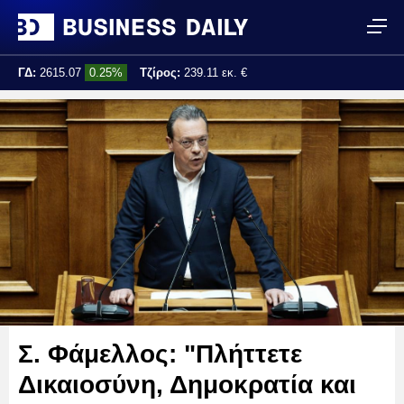
ΓΔ:
2615.07
0.25%
Τζίρος:
239.11 εκ. €
Τελ. ενημέρωση:
17:25:01
Σ. Φάμελλος: "Πλήττετε
Δικαιοσύνη, Δημοκρατία και